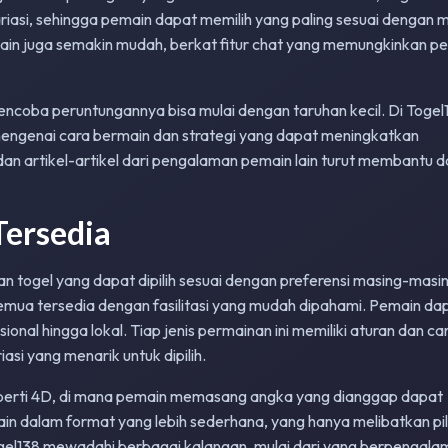
iasi, sehingga pemain dapat memilih yang paling sesuai dengan m
main juga semakin mudah, berkat fitur chat yang memungkinkan p
ncoba peruntungannya bisa mulai dengan taruhan kecil. Di Togel
engenai cara bermain dan strategi yang dapat meningkatkan
 artikel-artikel dari pengalaman pemain lain turut membantu 
Tersedia
 togel yang dapat dipilih sesuai dengan preferensi masing-masi
 semua tersedia dengan fasilitasi yang mudah dipahami. Pemain da
ional hingga lokal. Tiap jenis permainan ini memiliki aturan dan ca
i yang menarik untuk dipilih.
eperti 4D, di mana pemain memasang angka yang dianggap dapat
ain dalam format yang lebih sederhana, yang hanya melibatkan pil
gel138 mewadahi berbagai kalangan, mulai dari yang berpengala