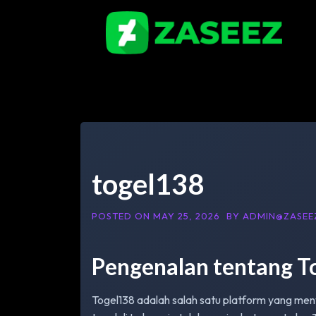
Skip
to
content
togel138
POSTED ON
MAY 25, 2026
BY
ADMIN@ZASEE
Pengenalan tentang T
Togel138 adalah salah satu platform yang men