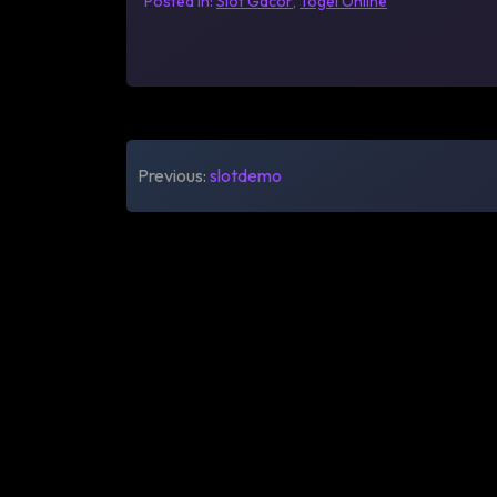
Posted in:
Slot Gacor
,
Togel Online
Post
Previous:
slotdemo
navigation