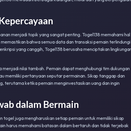
Kepercayaan
manan menjadi topik yang sangat penting. Togel138 memahami hal i
 memastikan bahwa semua data dan transaksi pemain terlindungi
nkripsi yang canggih, Togel138 berusaha menciptakan lingkunga
a menjadi nilai tambah. Pemain dapat menghubungi tim dukungan
au memiliki pertanyaan seputar permainan. Sikap tanggap dan
ng, terutama ketika pemain menginvestasikan uang dan ingin
wab dalam Bermain
 togel juga mengharuskan setiap pemain untuk memiliki sikap
main harus memahami batasan dalam bertaruh dan tidak terjebak