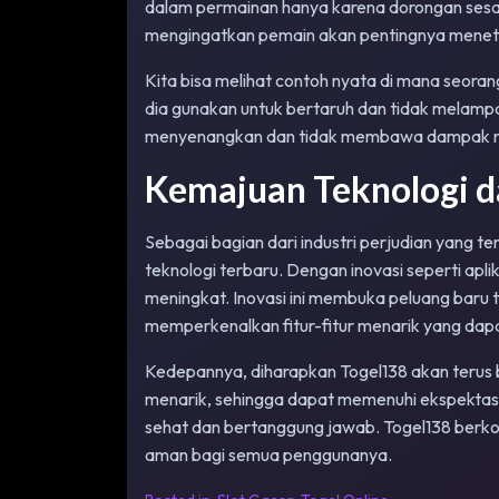
dalam permainan hanya karena dorongan ses
mengingatkan pemain akan pentingnya menet
Kita bisa melihat contoh nyata di mana seora
dia gunakan untuk bertaruh dan tidak melampa
menyenangkan dan tidak membawa dampak negat
Kemajuan Teknologi 
Sebagai bagian dari industri perjudian yang 
teknologi terbaru. Dengan inovasi seperti apli
meningkat. Inovasi ini membuka peluang baru 
memperkenalkan fitur-fitur menarik yang dap
Kedepannya, diharapkan Togel138 akan terus
menarik, sehingga dapat memenuhi ekspektasi p
sehat dan bertanggung jawab. Togel138 berko
aman bagi semua penggunanya.