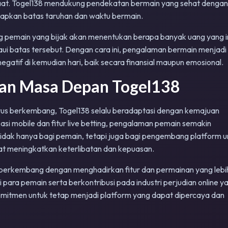
aat. Togel138 mendukung pendekatan bermain yang sehat dengan
apkan batas taruhan dan waktu bermain.
ng pemain yang bijak akan menentukan berapa banyak uang yang i
ui batas tersebut. Dengan cara ini, pengalaman bermain menjadi 
if di kemudian hari, baik secara finansial maupun emosional.
dan Masa Depan Togel138
terus berkembang, Togel138 selalu beradaptasi dengan kemajuan
kasi mobile dan fitur live betting, pengalaman pemain semakin
tidak hanya bagi pemain, tetapi juga bagi pengembang platform u
at meningkatkan keterlibatan dan kepuasan.
 berkembang dengan menghadirkan fitur dan permainan yang lebi
ara pemain serta berkontribusi pada industri perjudian online y
mitmen untuk tetap menjadi platform yang dapat dipercaya dan