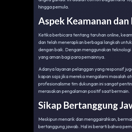
hingga pemula.
Aspek Keamanan dan 
Ketika berbicara tentang taruhan online, kea
dan telah menerapkan berbagai langkah untuk
dengan baik. Dengan menggunakan teknologi e
yang aman bagi para pemainnya.
Adanya layanan pelanggan yang responsif jug
kapan saja jika mereka mengalami masalah at
profesionalisme tim dukungan ini sangat penti
merasakan pengalaman positif saat bermain.
Sikap Bertanggung Ja
Meskipun menarik dan menggairahkan, bermain
bertanggung jawab. Hal ini berarti bahwa pe