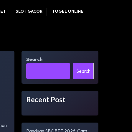
BET
SLOT GACOR
TOGEL ONLINE
Search
Search
Recent Post
inan
Panduan SBOBET 2026: Cara