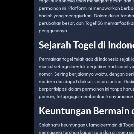
togel di Indonesia telah meningkat pesat, dan T
permainan ini. Platform ini menawarkan berb
hadiah yang menggiurkan. Dalam dunia taruha
perubahan besar, dan Togel138 memanfaatkan
penggunanya.
Sejarah Togel di Indon
Permainan togel telah ada di Indonesia sejak
muncul sebagai bentuk perjudian tradisional y
nomor. Seiring berjalannya waktu, dengan ber
modern dan dapat diakses secara online. Had
berpartisipasi dalam permainan ini tanpa haru
pemain, tetapi juga memberikan kenyamanan 
Keuntungan Bermain d
Salah satu keuntungan utama bermain di Tog
memasang taruhan kapan saja dan di mana saja 