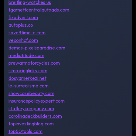
breitling-watches.us
tgarnettcentrallautoads.com
fixadvert.com
autopluz.co
save3time-c.com
vexonhcf.com
demos-pixelsparadise.com
mediatitude.com
prewarmotorcycles.com
simracinglinks.com
dosyamerkezi.net
le-surrealisme.com
showcasebeauty.com
insurancepolicyexpert.com
statkeycompany.com
carolinadeckbuilders.com
topinvestingblog.com
top50tools.com