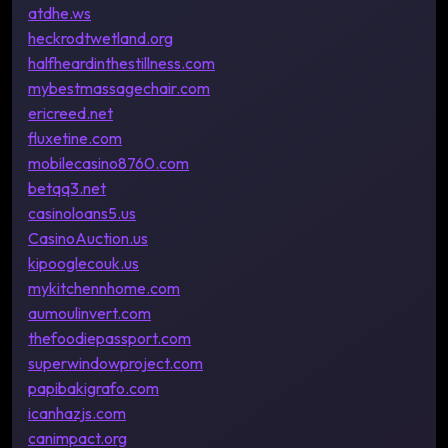
atdhe.ws
heckrodtwetland.org
halfheardinthestillness.com
mybestmassagechair.com
ericreed.net
fluxetine.com
mobilecasino8760.com
betqq3.net
casinoloans5.us
CasinoAuction.us
kipooglecouk.us
mykitchennhome.com
aumoulinvert.com
thefoodiepassport.com
superwindowproject.com
papibakigrafo.com
icanhazjs.com
canimpact.org