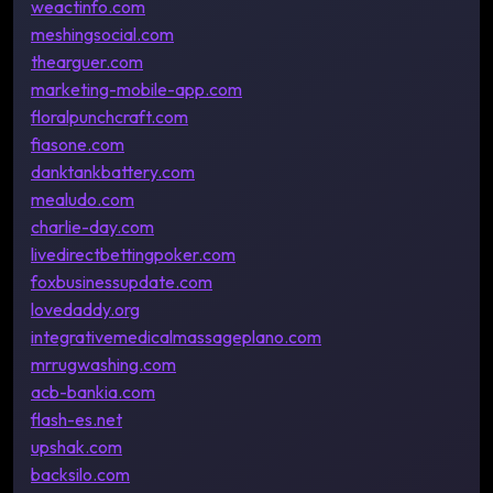
weactinfo.com
meshingsocial.com
thearguer.com
marketing-mobile-app.com
floralpunchcraft.com
fiasone.com
danktankbattery.com
mealudo.com
charlie-day.com
livedirectbettingpoker.com
foxbusinessupdate.com
lovedaddy.org
integrativemedicalmassageplano.com
mrrugwashing.com
acb-bankia.com
flash-es.net
upshak.com
backsilo.com