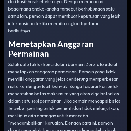
dari hasil-hasil sebelumnya. Dengan memahami
bagaimana angka-angka tersebut berhubungan satu
sama lain, pemain dapat membuat keputusan yang lebih
informasional ketika memilih angka di putaran
berikutnya.
Menetapkan Anggaran
Permainan
Salah satu faktor kunci dalam bermain Zorototo adalah
menetapkan anggaran permainan. Pemain yang tidak
memiliki anggaran yang jelas cenderung memperbesar
risiko kehilangan lebih banyak. Sangat disarankan untuk
menentukan batas maksimum yang akan digelontorkan
dalam satu sesi permainan. Jika pemain mencapai batas
tersebut, penting untuk berhenti dan tidak melanjutkan,
meskipun ada dorongan untuk mencoba
“mengembalikan” kerugian. Dengan cara ini, pemain
dapat mengelola keuangan mereka dengan lebih bijak