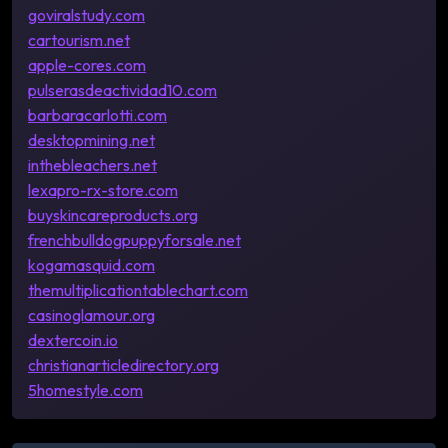
goviralstudy.com
cartourism.net
apple-cores.com
pulserasdeactividad10.com
barbaracarlotti.com
desktopmining.net
inthebleachers.net
lexapro-rx-store.com
buyskincareproducts.org
frenchbulldogpuppyforsale.net
kogamasquid.com
themultiplicationtablechart.com
casinoglamour.org
dextercoin.io
christianarticledirectory.org
5homestyle.com