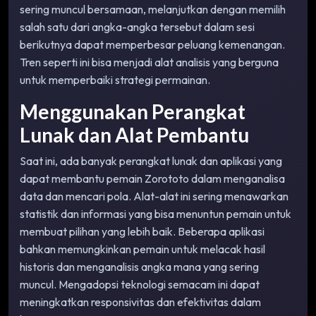
sering muncul bersamaan, melanjutkan dengan memilih
salah satu dari angka-angka tersebut dalam sesi
berikutnya dapat memperbesar peluang kemenangan.
Tren seperti ini bisa menjadi alat analisis yang berguna
untuk memperbaiki strategi permainan.
Menggunakan Perangkat
Lunak dan Alat Pembantu
Saat ini, ada banyak perangkat lunak dan aplikasi yang
dapat membantu pemain Zorototo dalam menganalisa
data dan mencari pola. Alat-alat ini sering menawarkan
statistik dan informasi yang bisa menuntun pemain untuk
membuat pilihan yang lebih baik. Beberapa aplikasi
bahkan memungkinkan pemain untuk melacak hasil
historis dan menganalisis angka mana yang sering
muncul. Mengadopsi teknologi semacam ini dapat
meningkatkan responsivitas dan efektivitas dalam