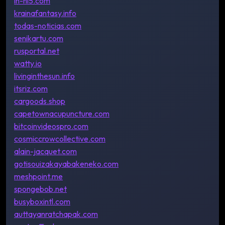
in-hi5.com
krainafantasy.info
todas-noticias.com
senikartu.com
rusportal.net
watty.io
livinginthesun.info
itsriz.com
cargoods.shop
capetownacupuncture.com
bitcoinvideospro.com
cosmiccrowcollective.com
alain-jacquet.com
gotisouizakayabakeneko.com
meshpoint.me
spongebob.net
busyboxintl.com
auttayanratchapak.com