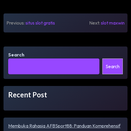
Post
Previous:
situs slot gratis
Next:
slot maxwin
navigation
Search
Search
Recent Post
Membuka Rahasia AFBSport88: Panduan Komprehensif