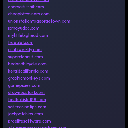
engrsaifulsaif.com
cheapbtcminers.com
unionstationtogeorgetown.com
iamayudoc.com
mylittlebighead.com
freealot.com
asahiweekly.com
supercleanut.com
bedandbicycle.com
heraldcalifornia.com
graphicmonkeys.com
gamepixies.com
drawneastart.com
fasthokislot88.com
safecasinotips.com
jackpotchips.com
proelitesoftware.com