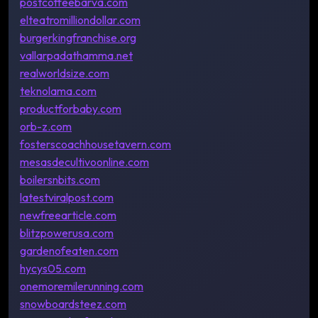
postcoffeebarva.com
elteatromilliondollar.com
burgerkingfranchise.org
vallarpadathamma.net
realworldsize.com
teknolama.com
productforbaby.com
orb-z.com
fosterscoachhousetavern.com
mesasdecultivoonline.com
boilersnbits.com
latestviralpost.com
newfreearticle.com
blitzpowerusa.com
gardenofeaten.com
hycys05.com
onemoremilerunning.com
snowboardsteez.com