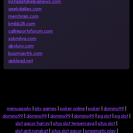
instadatahelpainews.com
geekdailies.com
merchrain.com
kmbb28.com
callreportsforum.com
sokmilya.com
abyluny.com
boomjavtrk.com
apklead.net
menuqq pkv
|
pkv games
|
poker online
|
poker
|
domino99
|
domino99
|
domino99
|
domino99
|
domino99
|
pg slot
|
pg slot
|
slot gacor hari ini
|
situs slot terpercaya
|
situs slot
|
slot anti rungkat
|
situs slot gacor
|
pragmatic play
|