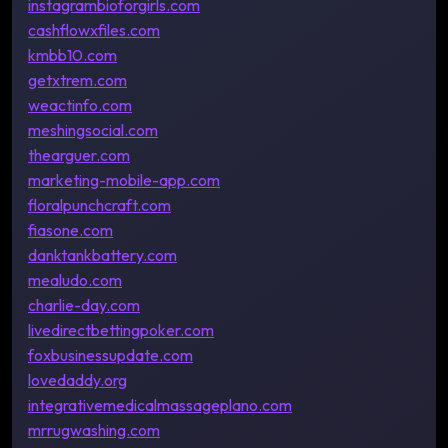
instagrambioforgirls.com
cashflowxfiles.com
kmbb10.com
getxtrem.com
weactinfo.com
meshingsocial.com
thearguer.com
marketing-mobile-app.com
floralpunchcraft.com
fiasone.com
danktankbattery.com
mealudo.com
charlie-day.com
livedirectbettingpoker.com
foxbusinessupdate.com
lovedaddy.org
integrativemedicalmassageplano.com
mrrugwashing.com