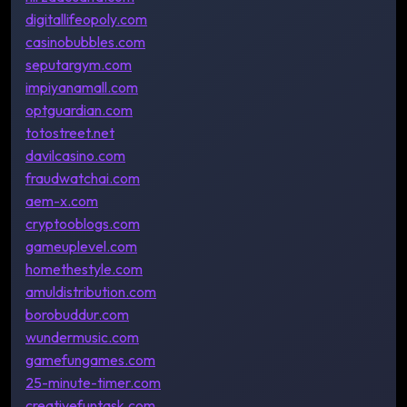
digitallifeopoly.com
casinobubbles.com
seputargym.com
impiyanamall.com
optguardian.com
totostreet.net
davilcasino.com
fraudwatchai.com
aem-x.com
cryptooblogs.com
gameuplevel.com
homethestyle.com
amuldistribution.com
borobuddur.com
wundermusic.com
gamefungames.com
25-minute-timer.com
creativefuntask.com