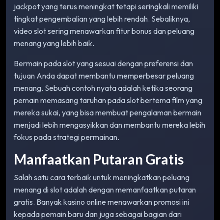
jackpot yang terus meningkat tetapi seringkali memiliki
tingkat pengembalian yang lebih rendah. Sebaliknya,
video slot sering menawarkan fitur bonus dan peluang
menang yang lebih baik.
Bermain pada slot yang sesuai dengan preferensi dan
tujuan Anda dapat membantu memperbesar peluang
menang. Sebuah contoh nyata adalah ketika seorang
pemain memasang taruhan pada slot bertema film yang
mereka sukai, yang bisa membuat pengalaman bermain
menjadi lebih mengasyikkan dan membantu mereka lebih
fokus pada strategi permainan.
Manfaatkan Putaran Gratis
Salah satu cara terbaik untuk meningkatkan peluang
menang di slot adalah dengan memanfaatkan putaran
gratis. Banyak kasino online menawarkan promosi ini
kepada pemain baru dan juga sebagai bagian dari