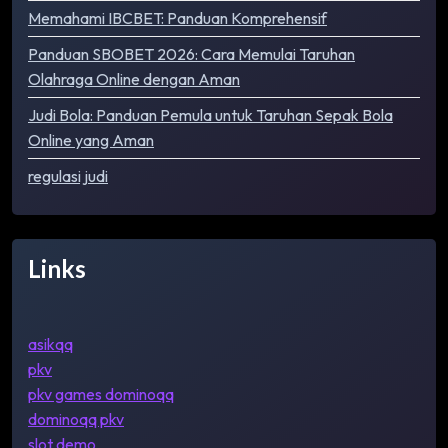
Memahami IBCBET: Panduan Komprehensif
Panduan SBOBET 2026: Cara Memulai Taruhan
Olahraga Online dengan Aman
Judi Bola: Panduan Pemula untuk Taruhan Sepak Bola
Online yang Aman
regulasi judi
Links
asikqq
pkv
pkv games dominoqq
dominoqq pkv
slot demo