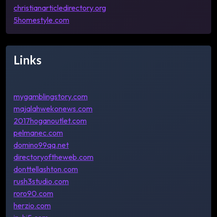
christianarticledirectory.org
5homestyle.com
Links
mygamblingstory.com
majalahwekonews.com
2017hoganoutlet.com
pelmanec.com
domino99qq.net
directoryoftheweb.com
donttellashton.com
rush3studio.com
roro90.com
herzio.com