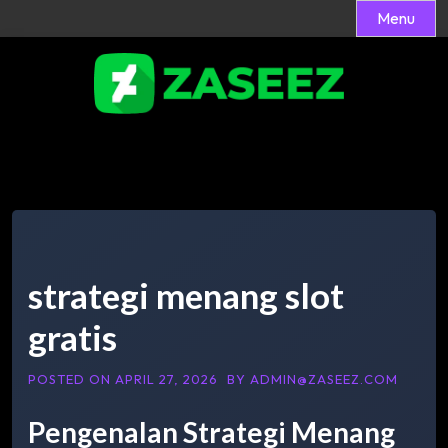
Menu
Skip
to
content
strategi menang slot
gratis
POSTED ON
APRIL 27, 2026
BY
ADMIN@ZASEEZ.COM
Pengenalan Strategi Menang