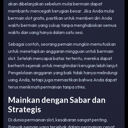
akan dibelanjakan sebelum mulai bermain dapat
membantu mencegah kerugian besar. Jika Anda mulai
bermain slot gratis, pastikan untuk memberi diri Anda
waktu bermain yang cukup tanpa menghabiskan semua
waktu dan uang hanya dalam satu sesi.
Sebagai contoh, seorang pemain mungkin memutuskan
untuk menetapkan anggaran mingguan untuk bermain
slot. Setelah mencapai batas tertentu, mereka dapat
berhenti sejenak untuk menghindari kerugian lebih lanjut.
Pengelolaan anggaran yang baik tidak hanya melindungi
uang Anda, tetapi juga memastikan bahwa Anda dapat
terus menikmati permainan tanpa stres.
Mainkan dengan Sabar dan
Strategis
Di dunia permainan slot, kesabaran sangat penting.
Banyak pemain yang terjebak dalam permainan cepat