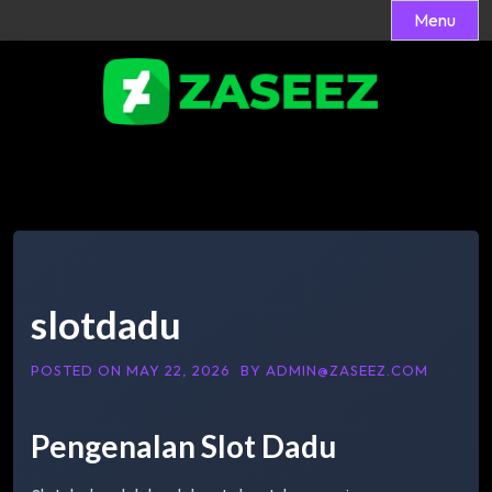
Menu
Skip
to
content
slotdadu
POSTED ON
MAY 22, 2026
BY
ADMIN@ZASEEZ.COM
Pengenalan Slot Dadu