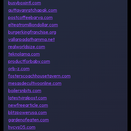
busyboxintl.com
auttayanratchapak.com
postcoffeebarva.com
elteatromilliondollar.com
burgerkingfranchise.org
vallarpadathamma.net
realworldsize.com
teknolama.com
productforbaby.com
orb-z.com
fosterscoachhousetavern.com
mesasdecultivoonline.com
boilersnbits.com
latestviralpost.com
newfreearticle.com
blitzpowerusa.com
gardenofeaten.com
hycys05.com