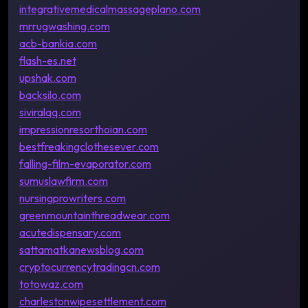
integrativemedicalmassageplano.com
mrrugwashing.com
acb-bankia.com
flash-es.net
upshak.com
backsilo.com
siviralqq.com
impressionresorthoian.com
bestfreakingclothesever.com
falling-film-evaporator.com
sumuslawfirm.com
nursingprowriters.com
greenmountainthreadwear.com
acutedispensary.com
sattamatkanewsblog.com
cryptocurrencytradingcn.com
totowaz.com
charlestonwipesettlement.com