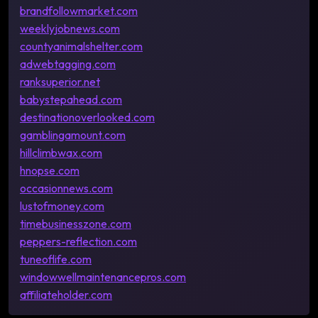
brandfollowmarket.com
weeklyjobnews.com
countyanimalshelter.com
adwebtagging.com
ranksuperior.net
babystepahead.com
destinationoverlooked.com
gamblingamount.com
hillclimbwax.com
hnopse.com
occasionnews.com
lustofmoney.com
timebusinesszone.com
peppers-reflection.com
tuneoflife.com
windowwellmaintenancepros.com
affiliateholder.com