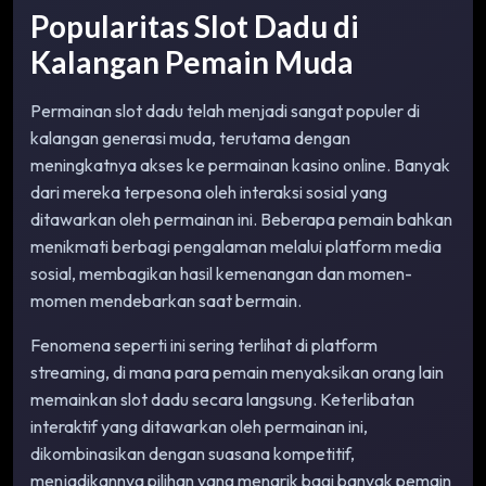
Popularitas Slot Dadu di
Kalangan Pemain Muda
Permainan slot dadu telah menjadi sangat populer di
kalangan generasi muda, terutama dengan
meningkatnya akses ke permainan kasino online. Banyak
dari mereka terpesona oleh interaksi sosial yang
ditawarkan oleh permainan ini. Beberapa pemain bahkan
menikmati berbagi pengalaman melalui platform media
sosial, membagikan hasil kemenangan dan momen-
momen mendebarkan saat bermain.
Fenomena seperti ini sering terlihat di platform
streaming, di mana para pemain menyaksikan orang lain
memainkan slot dadu secara langsung. Keterlibatan
interaktif yang ditawarkan oleh permainan ini,
dikombinasikan dengan suasana kompetitif,
menjadikannya pilihan yang menarik bagi banyak pemain