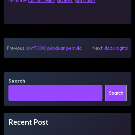
Posted in:
Casino Online
,
SBOBET
,
Slot Gacor
Post
Previous:
slot7000 panduan pemula
Next:
dadu digital
navigation
Search
Search
Recent Post