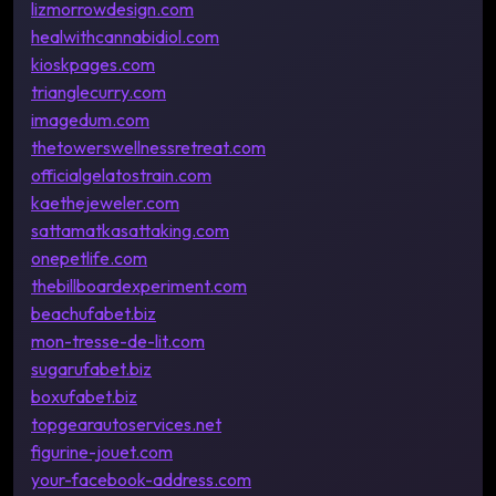
lizmorrowdesign.com
healwithcannabidiol.com
kioskpages.com
trianglecurry.com
imagedum.com
thetowerswellnessretreat.com
officialgelatostrain.com
kaethejeweler.com
sattamatkasattaking.com
onepetlife.com
thebillboardexperiment.com
beachufabet.biz
mon-tresse-de-lit.com
sugarufabet.biz
boxufabet.biz
topgearautoservices.net
figurine-jouet.com
your-facebook-address.com