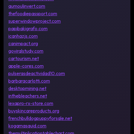
aumoulinvert.com
thefoodiepassport.com
superwindowproject.com
papibakigrafo.com
icanhazjs.com
canimpact.org
goviralstudy.com
cartourism.net
apple-cores.com
pulserasdeactividad10.com
barbaracarlotti.com
desktopmining.net
inthebleachers.net
lexapro-rx-store.com
buyskincareproducts.org
frenchbulldogpuppyforsale.net
kogamasquid.com
themultiplicationtablechart.com