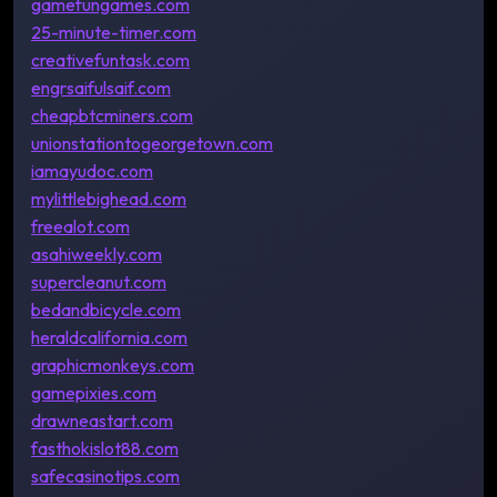
gamefungames.com
25-minute-timer.com
creativefuntask.com
engrsaifulsaif.com
cheapbtcminers.com
unionstationtogeorgetown.com
iamayudoc.com
mylittlebighead.com
freealot.com
asahiweekly.com
supercleanut.com
bedandbicycle.com
heraldcalifornia.com
graphicmonkeys.com
gamepixies.com
drawneastart.com
fasthokislot88.com
safecasinotips.com