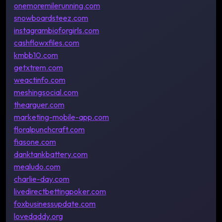
onemoremilerunning.com
snowboardsteez.com
instagrambioforgirls.com
cashflowxfiles.com
kmbb10.com
getxtrem.com
weactinfo.com
meshingsocial.com
thearguer.com
marketing-mobile-app.com
floralpunchcraft.com
fiasone.com
danktankbattery.com
mealudo.com
charlie-day.com
livedirectbettingpoker.com
foxbusinessupdate.com
lovedaddy.org