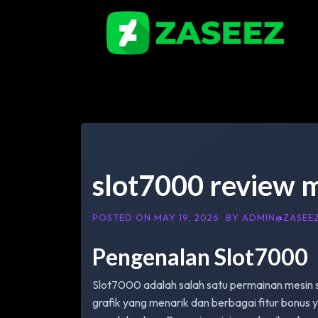
Skip
to
content
slot7000 review 
POSTED ON
MAY 19, 2026
BY
ADMIN@ZASEE
Pengenalan Slot7000
Slot7000 adalah salah satu permainan mesin s
grafik yang menarik dan berbagai fitur bon