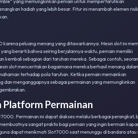
 “Gamble” yang memungkinkan pemain untuk mempertaruhkan
gkan hadiah yang lebih besar. Fitur ini menambah elemen risi
kan.
 karena peluang menang yang ditawarkannya. Mesin slot ini memi
 yang berarti bahwa seiring berjalannya waktu, pemain memiliki
n kembali sebagian dari taruhan mereka. Sebagai contoh, seora
in slot menceritakan bagaimana mereka berhasil menang dalam
emahaman terhadap pola taruhan. Ketika pemain memainkan
tung dan menganggapnya sebagai permainan yang memungkinkan
gembirakan.
 Platform Permainan
ot7000. Permainan ini dapat diakses melalui berbagai perangkat, 
ini membuatnya sangat praktis bagi pemain yang ingin bermain kapa
ngguna dapat menikmati Slot7000 saat menunggu di bandara atau 