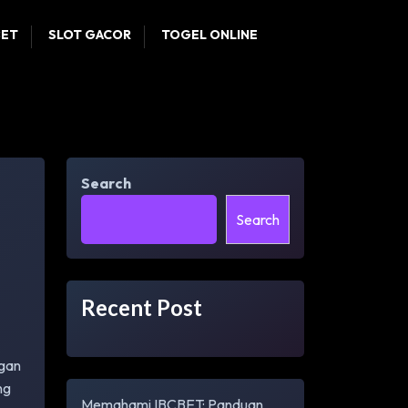
BET
SLOT GACOR
TOGEL ONLINE
Search
Search
Recent Post
ngan
ng
Memahami IBCBET: Panduan