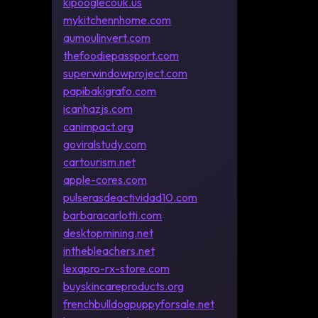
kipooglecouk.us
mykitchennhome.com
aumoulinvert.com
thefoodiepassport.com
superwindowproject.com
papibakigrafo.com
icanhazjs.com
canimpact.org
goviralstudy.com
cartourism.net
apple-cores.com
pulserasdeactividad10.com
barbaracarlotti.com
desktopmining.net
inthebleachers.net
lexapro-rx-store.com
buyskincareproducts.org
frenchbulldogpuppyforsale.net