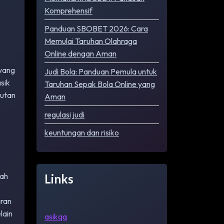
Komprehensif
Panduan SBOBET 2026: Cara
Memulai Taruhan Olahraga
Online dengan Aman
 yang
Judi Bola: Panduan Pemula untuk
sik
Taruhan Sepak Bola Online yang
hutan
Aman
regulasi judi
keuntungan dan risiko
iah
Links
aran
lain
asikqq