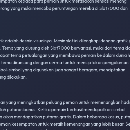
empatan kepada para pemain untuk merasakan sensasi menang
rang yang mulai mencoba peruntungan mereka di Slot7000 dan
adalah desain visualnya. Mesin slot ini dilengkapi dengan grafik
Tema yang diusung oleh Slot7000 bervariasi, mulai dari tema kla
erdapat tema petualangan yang membawa pemain ke dalam dunia 
ap tema dirancang dengan cermat untuk menciptakan pengalaman
imbol-simbol yang digunakan juga sangat beragam, menciptakan
ang dilakukan.
nan yang meningkatkan peluang pemain untuk memenangkan had
dalah putaran bonus. Ketika pemain berhasil mendapatkan simbol
ka akan mendapatkan putaran gratis. Dalam beberapa kasus, put
pemain kesempatan untuk meraih kemenangan yang lebih besar. Se