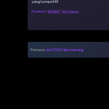
yang kompetitif.
Posted in:
SBOBET
,
Slot Gacor
Post
Previous:
slot7000 tips menang
navigation