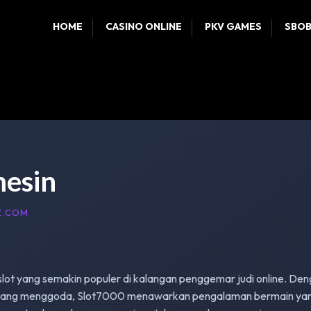
HOME
CASINO ONLINE
PKV GAMES
SBO
mesin
Z.COM
lot yang semakin populer di kalangan penggemar judi online. De
us yang menggoda, Slot7000 menawarkan pengalaman bermain ya