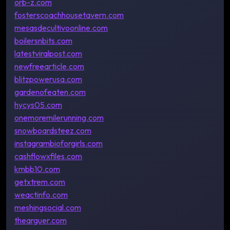
orb-z.com
fosterscoachhousetavern.com
mesasdecultivoonline.com
boilersnbits.com
latestviralpost.com
newfreearticle.com
blitzpowerusa.com
gardenofeaten.com
hycys05.com
onemoremilerunning.com
snowboardsteez.com
instagrambioforgirls.com
cashflowxfiles.com
kmbb10.com
getxtrem.com
weactinfo.com
meshingsocial.com
thearguer.com