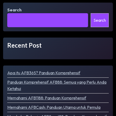
Search
Search
Recent Post
Apa itu AFB365? Panduan Komprehensif
Panduan Komprehensif AFB88: Semua yang Perlu Anda
Ketahui
Memahami AFB1188: Panduan Komprehensif
Memahami AFBCash: Panduan Utama untuk Pemula