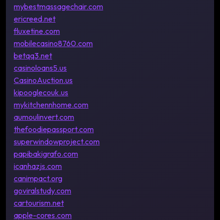
mybestmassagechair.com
ericreed.net
fluxetine.com
mobilecasino8760.com
betqq3.net
casinoloans5.us
CasinoAuction.us
kipooglecouk.us
mykitchennhome.com
aumoulinvert.com
thefoodiepassport.com
superwindowproject.com
papibakigrafo.com
icanhazjs.com
canimpact.org
goviralstudy.com
cartourism.net
apple-cores.com