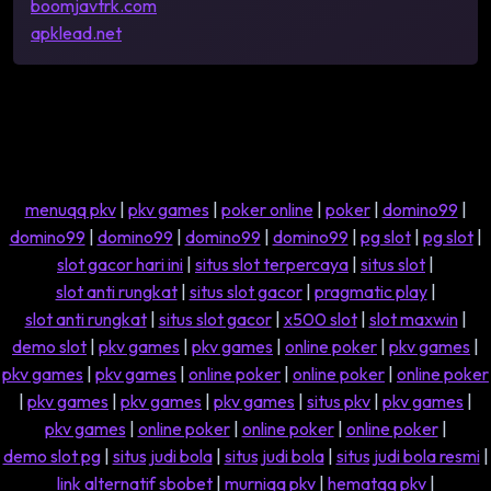
boomjavtrk.com
apklead.net
menuqq pkv
|
pkv games
|
poker online
|
poker
|
domino99
|
domino99
|
domino99
|
domino99
|
domino99
|
pg slot
|
pg slot
|
slot gacor hari ini
|
situs slot terpercaya
|
situs slot
|
slot anti rungkat
|
situs slot gacor
|
pragmatic play
|
slot anti rungkat
|
situs slot gacor
|
x500 slot
|
slot maxwin
|
demo slot
|
pkv games
|
pkv games
|
online poker
|
pkv games
|
pkv games
|
pkv games
|
online poker
|
online poker
|
online poker
|
pkv games
|
pkv games
|
pkv games
|
situs pkv
|
pkv games
|
pkv games
|
online poker
|
online poker
|
online poker
|
demo slot pg
|
situs judi bola
|
situs judi bola
|
situs judi bola resmi
|
link alternatif sbobet
|
murniqq pkv
|
hematqq pkv
|