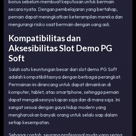
bonus sebelum membuat keputusan untuk bermain
secara nyata. Dengan pembelajaran yang bertahap,
pemain dapat meningkatkan keterampilan mereka dan
mengurangi risiko saat bermain dengan uang asli.
Kompatibilitas dan
Aksesibilitas Slot Demo PG
Soft
Salah satu keuntungan besar dari slot demo PG Soft
adalah kompatibilitasnya dengan berbagai perangkat.
Permainan ini dirancang untuk dapat dimainkan di
komputer, tablet, atau smartphone, sehingga pemain
dapat mengaksesnya kapan saja dan di mana saja. Ini
sangat sesuai dengan gaya hidup modern yang
mengharuskan banyak orang untuk selalu siap dalam
setiap kesempatan.
Sebagai contoh, seorang profesional muda yang sering