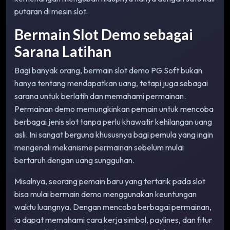
putaran di mesin slot.
Bermain Slot Demo sebagai
Sarana Latihan
Bagi banyak orang, bermain slot demo PG Soft bukan
hanya tentang mendapatkan uang, tetapi juga sebagai
sarana untuk berlatih dan memahami permainan.
Permainan demo memungkinkan pemain untuk mencoba
berbagai jenis slot tanpa perlu khawatir kehilangan uang
asli. Ini sangat berguna khususnya bagi pemula yang ingin
mengenali mekanisme permainan sebelum mulai
bertaruh dengan uang sungguhan.
Misalnya, seorang pemain baru yang tertarik pada slot
bisa mulai bermain demo menggunakan keuntungan
waktu luangnya. Dengan mencoba berbagai permainan,
ia dapat memahami cara kerja simbol, paylines, dan fitur