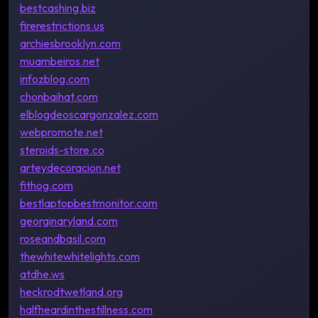
bestcashing.biz
firerestrictions.us
archiesbrooklyn.com
muambeiros.net
infozblog.com
chonbaihat.com
elblogdeoscargonzalez.com
webpromote.net
steroids-store.co
arteydecoracion.net
fithog.com
bestlaptopbestmonitor.com
georginaryland.com
roseandbasil.com
thewhitewhitelights.com
atdhe.ws
heckrodtwetland.org
halfheardinthestillness.com