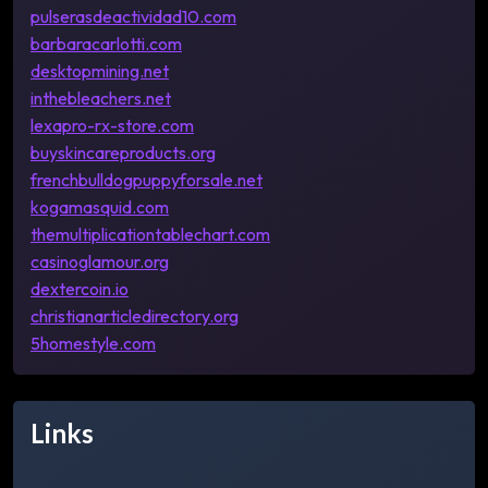
pulserasdeactividad10.com
barbaracarlotti.com
desktopmining.net
inthebleachers.net
lexapro-rx-store.com
buyskincareproducts.org
frenchbulldogpuppyforsale.net
kogamasquid.com
themultiplicationtablechart.com
casinoglamour.org
dextercoin.io
christianarticledirectory.org
5homestyle.com
Links