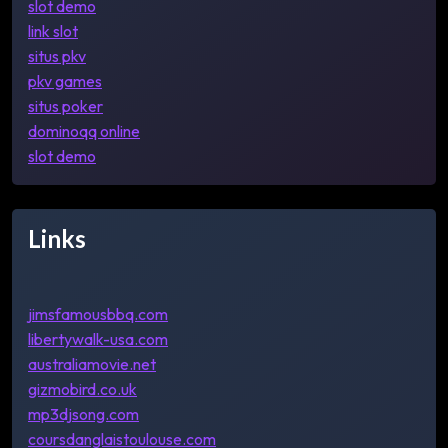
slot demo
link slot
situs pkv
pkv games
situs poker
dominoqq online
slot demo
Links
jimsfamousbbq.com
libertywalk-usa.com
australiamovie.net
gizmobird.co.uk
mp3djsong.com
coursdanglaistoulouse.com