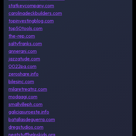
statkeycompany.com
carolinadeckbuilders.com
topinvestingblog.com
top50tools.com
the-rep.com
saltyfranks.com
annerani.com
jazzatude.com
0022pa.com
zeroshare.info
bilesinc.com
milaretreatnz.com
modaagi.com
smallvilleph.com
galiciasuroeste.info
batallasdeguerra.com
dregstudios.com
neatstuffhelpskids.org