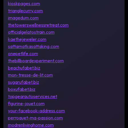
kioskpages.com
trianglecurry.com
imagedum.com
thetowerswellnessretreat.com
officialgelatostrain.com
kaethejeweler.com
sattamatkasattaking.com
onepetlife.com
thebillboardexperiment.com
beachufabet.biz
mon-tresse-de-lit.com
sugarufabet.biz
boxufabet.biz
topgearautoservices.net
figurine-jouet.com
your-facebook-address.com
perroquet-ma-passion.com
modrenlivinghome.com