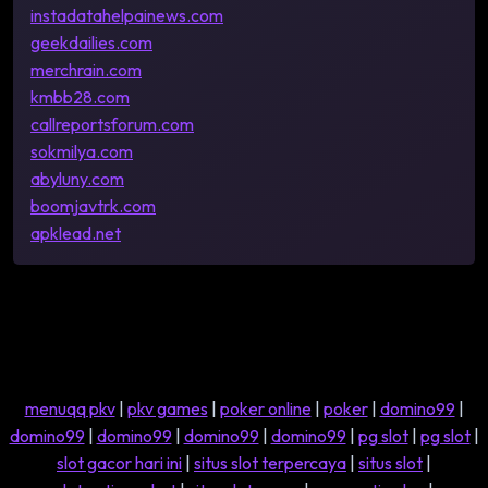
instadatahelpainews.com
geekdailies.com
merchrain.com
kmbb28.com
callreportsforum.com
sokmilya.com
abyluny.com
boomjavtrk.com
apklead.net
menuqq pkv
|
pkv games
|
poker online
|
poker
|
domino99
|
domino99
|
domino99
|
domino99
|
domino99
|
pg slot
|
pg slot
|
slot gacor hari ini
|
situs slot terpercaya
|
situs slot
|