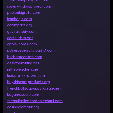
superwindowproject.com
papibakigrafo.com
icanhazjs.com
canimpact.org
goviralstudy.com
cartourism.net
apple-cores.com
pulserasdeactividad10.com
barbaracarlotti.com
desktopmining.net
inthebleachers.net
lexapro-rx-store.com
buyskincareproducts.org
frenchbulldogpuppyforsale.net
kogamasquid.com
themultiplicationtablechart.com
casinoglamour.org