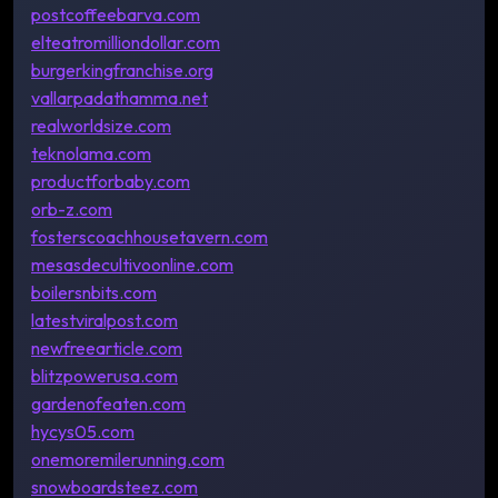
postcoffeebarva.com
elteatromilliondollar.com
burgerkingfranchise.org
vallarpadathamma.net
realworldsize.com
teknolama.com
productforbaby.com
orb-z.com
fosterscoachhousetavern.com
mesasdecultivoonline.com
boilersnbits.com
latestviralpost.com
newfreearticle.com
blitzpowerusa.com
gardenofeaten.com
hycys05.com
onemoremilerunning.com
snowboardsteez.com