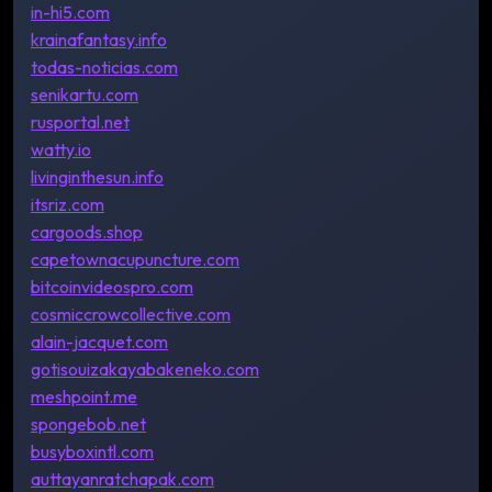
in-hi5.com
krainafantasy.info
todas-noticias.com
senikartu.com
rusportal.net
watty.io
livinginthesun.info
itsriz.com
cargoods.shop
capetownacupuncture.com
bitcoinvideospro.com
cosmiccrowcollective.com
alain-jacquet.com
gotisouizakayabakeneko.com
meshpoint.me
spongebob.net
busyboxintl.com
auttayanratchapak.com