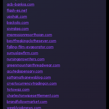
acb-bankia.com
flash-es.net
upshak.com
backsilo.com
siviralqq.com
impressionresorthoian.com
bestfreakingclothesever.com
falling-film-evaporator.com
sumuslawfirm.com
nursingprowriters.com
greenmountainthreadwear.com
acutedispensary.com
sattamatkanewsblog.com
cryptocurrencytradingcn.com
totowaz.com
charlestonwipesettlement.com
brandfollowmarket.com
weeklyjobnews.com