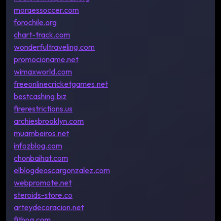
moraessoccer.com
forochile.org
chart-track.com
wonderfultraveling.com
promocioname.net
wimaxworld.com
freeonlinecricketgames.net
bestcashing.biz
firerestrictions.us
archiesbrooklyn.com
muambeiros.net
infozblog.com
chonbaihat.com
elblogdeoscargonzalez.com
webpromote.net
steroids-store.co
arteydecoracion.net
fithog.com