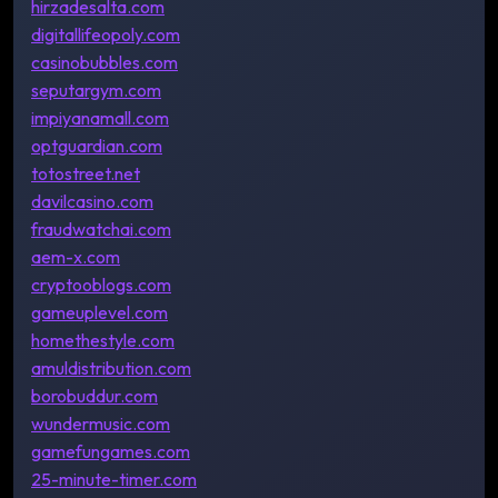
hirzadesalta.com
digitallifeopoly.com
casinobubbles.com
seputargym.com
impiyanamall.com
optguardian.com
totostreet.net
davilcasino.com
fraudwatchai.com
aem-x.com
cryptooblogs.com
gameuplevel.com
homethestyle.com
amuldistribution.com
borobuddur.com
wundermusic.com
gamefungames.com
25-minute-timer.com