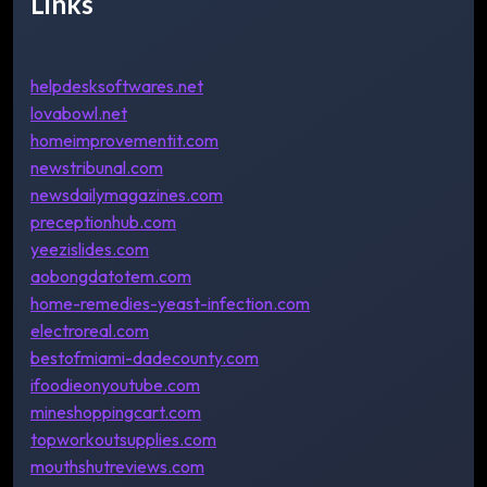
Links
helpdesksoftwares.net
lovabowl.net
homeimprovementit.com
newstribunal.com
newsdailymagazines.com
preceptionhub.com
yeezislides.com
aobongdatotem.com
home-remedies-yeast-infection.com
electroreal.com
bestofmiami-dadecounty.com
ifoodieonyoutube.com
mineshoppingcart.com
topworkoutsupplies.com
mouthshutreviews.com