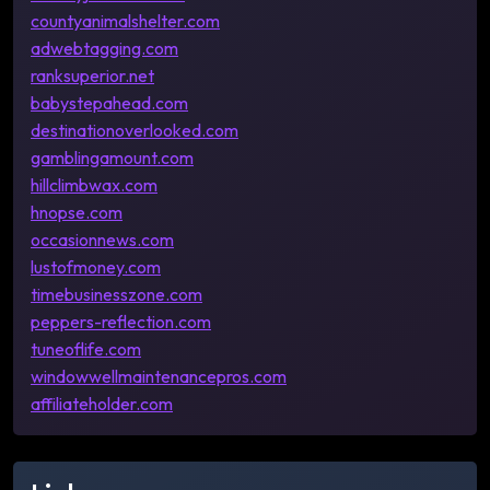
countyanimalshelter.com
adwebtagging.com
ranksuperior.net
babystepahead.com
destinationoverlooked.com
gamblingamount.com
hillclimbwax.com
hnopse.com
occasionnews.com
lustofmoney.com
timebusinesszone.com
peppers-reflection.com
tuneoflife.com
windowwellmaintenancepros.com
affiliateholder.com