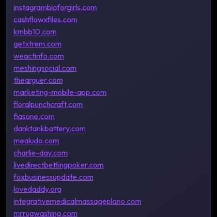
instagrambioforgirls.com
cashflowxfiles.com
kmbb10.com
getxtrem.com
weactinfo.com
meshingsocial.com
thearguer.com
marketing-mobile-app.com
floralpunchcraft.com
fiasone.com
danktankbattery.com
mealudo.com
charlie-day.com
livedirectbettingpoker.com
foxbusinessupdate.com
lovedaddy.org
integrativemedicalmassageplano.com
mrrugwashing.com