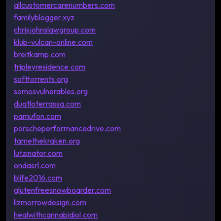
allcustomercarenumbers.com
familyblogger.xyz
chrisjohnslawgroup.com
klub-vulcan-online.com
breitkamp.com
tripleyresidence.com
softtorrents.org
somosvulnerables.org
duatloterrassa.com
pamufon.com
porscheperformancedrive.com
tamethekraken.org
lutzinator.com
ondasrl.com
blife2016.com
glutenfreesnowboarder.com
lizmorrowdesign.com
healwithcannabidiol.com