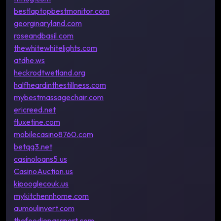
bestlaptopbestmonitor.com
georginaryland.com
roseandbasil.com
thewhitewhitelights.com
atdhe.ws
heckrodtwetland.org
halfheardinthestillness.com
mybestmassagechair.com
ericreed.net
fluxetine.com
mobilecasino8760.com
betqq3.net
casinoloans5.us
CasinoAuction.us
kipooglecouk.us
mykitchennhome.com
aumoulinvert.com
thefoodiepassport.com