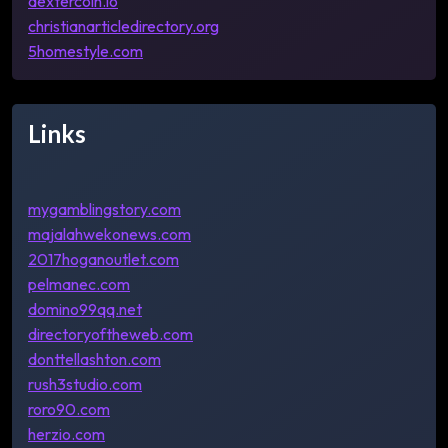
dextercoin.io
christianarticledirectory.org
5homestyle.com
Links
mygamblingstory.com
majalahwekonews.com
2017hoganoutlet.com
pelmanec.com
domino99qq.net
directoryoftheweb.com
donttellashton.com
rush3studio.com
roro90.com
herzio.com