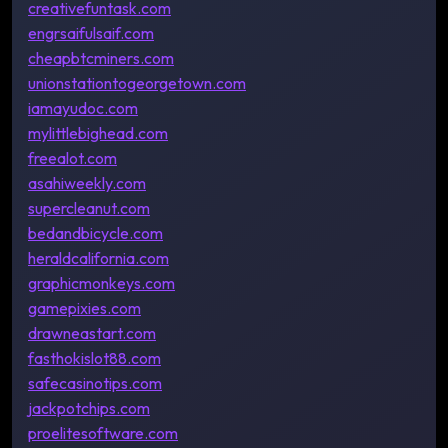
creativefuntask.com
engrsaifulsaif.com
cheapbtcminers.com
unionstationtogeorgetown.com
iamayudoc.com
mylittlebighead.com
freealot.com
asahiweekly.com
supercleanut.com
bedandbicycle.com
heraldcalifornia.com
graphicmonkeys.com
gamepixies.com
drawneastart.com
fasthokislot88.com
safecasinotips.com
jackpotchips.com
proelitesoftware.com