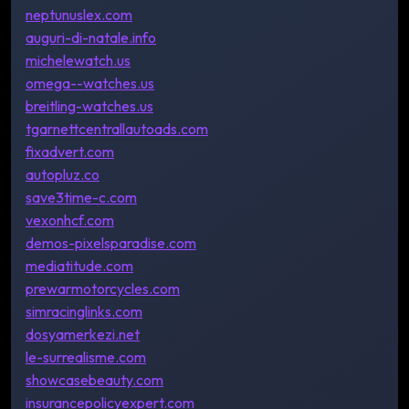
neptunuslex.com
auguri-di-natale.info
michelewatch.us
omega--watches.us
breitling-watches.us
tgarnettcentrallautoads.com
fixadvert.com
autopluz.co
save3time-c.com
vexonhcf.com
demos-pixelsparadise.com
mediatitude.com
prewarmotorcycles.com
simracinglinks.com
dosyamerkezi.net
le-surrealisme.com
showcasebeauty.com
insurancepolicyexpert.com