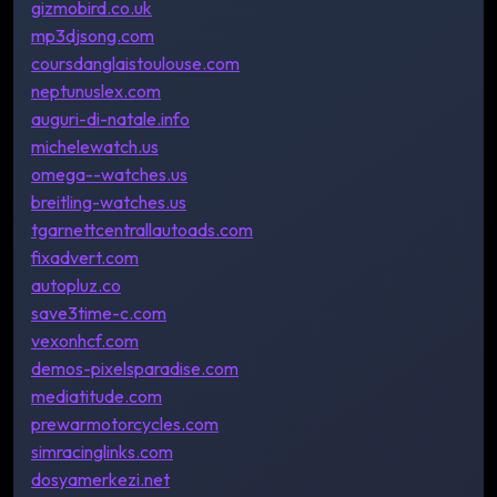
gizmobird.co.uk
mp3djsong.com
coursdanglaistoulouse.com
neptunuslex.com
auguri-di-natale.info
michelewatch.us
omega--watches.us
breitling-watches.us
tgarnettcentrallautoads.com
fixadvert.com
autopluz.co
save3time-c.com
vexonhcf.com
demos-pixelsparadise.com
mediatitude.com
prewarmotorcycles.com
simracinglinks.com
dosyamerkezi.net