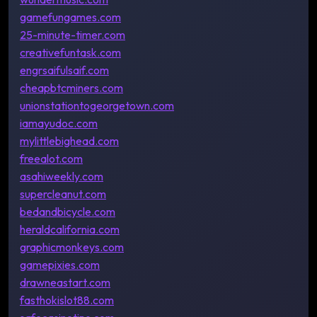
gamefungames.com
25-minute-timer.com
creativefuntask.com
engrsaifulsaif.com
cheapbtcminers.com
unionstationtogeorgetown.com
iamayudoc.com
mylittlebighead.com
freealot.com
asahiweekly.com
supercleanut.com
bedandbicycle.com
heraldcalifornia.com
graphicmonkeys.com
gamepixies.com
drawneastart.com
fasthokislot88.com