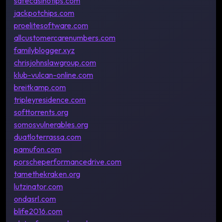
safecasinotips.com
jackpotchips.com
proelitesoftware.com
allcustomercarenumbers.com
familyblogger.xyz
chrisjohnslawgroup.com
klub-vulcan-online.com
breitkamp.com
tripleyresidence.com
softtorrents.org
somosvulnerables.org
duatloterrassa.com
pamufon.com
porscheperformancedrive.com
tamethekraken.org
lutzinator.com
ondasrl.com
blife2016.com