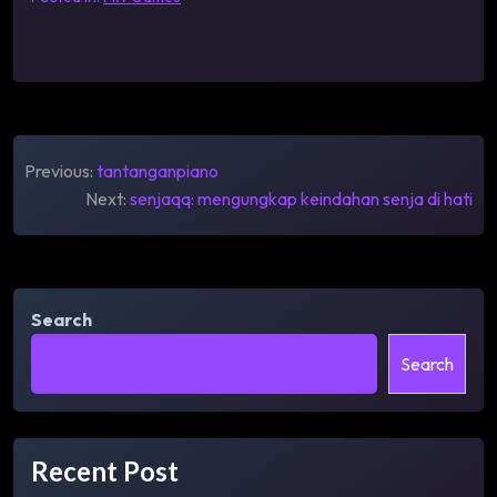
Post
Previous:
tantanganpiano
navigation
Next:
senjaqq: mengungkap keindahan senja di hati
Search
Search
Recent Post