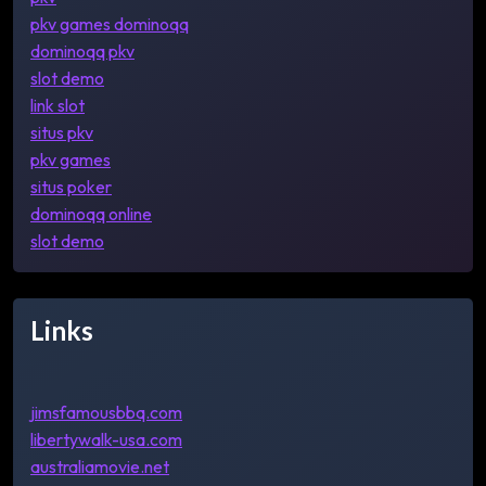
pkv games dominoqq
dominoqq pkv
slot demo
link slot
situs pkv
pkv games
situs poker
dominoqq online
slot demo
Links
jimsfamousbbq.com
libertywalk-usa.com
australiamovie.net