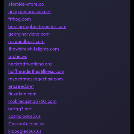
steroids-store.co
arteydecoracion.net
fithog.com
bestlaptopbestmonitor.com
georginaryland.com
roseandbasil.com
thewhitewhitelights.com
atdhe.ws
heckrodtwetland.org
halfheardinthestillness.com
mybestmassagechair.com
ericreed.net
fluxetine.com
mobilecasino8760.com
betqq3.net
casinoloans5.us
CasinoAuction.us
kipooglecouk.us