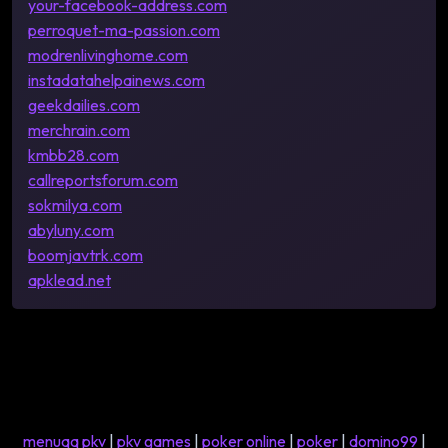
your-facebook-address.com
perroquet-ma-passion.com
modrenlivinghome.com
instadatahelpainews.com
geekdailies.com
merchrain.com
kmbb28.com
callreportsforum.com
sokmilya.com
abyluny.com
boomjavtrk.com
apklead.net
menuqq pkv
|
pkv games
|
poker online
|
poker
|
domino99
|