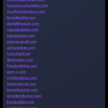
topworkoutsupplies.com
mouthshutreviews.com
hirzadesalta.com
digitallifeopoly.com
casinobubbles.com
seputargym.com
impiyanamall.com
optguardian.com
totostreet.net
davilcasino.com
fraudwatchai.com
aem-x.com
cryptooblogs.com
gameuplevel.com
homethestyle.com
amuldistribution.com
borobuddur.com
wundermusic.com