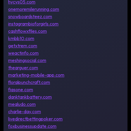
hycys05.com
onemoremilerunning.com
snowboardsteez.com
instagrambioforgirls.com
cashflowxfiles.com
kmbb10.com
getxtrem.com
weactinfo.com
meshingsocial.com
thearguer.com
marketing-mobile-app.com
floralpunchcraft.com
fiasone.com
danktankbattery.com
mealudo.com
charlie-day.com
livedirectbettingpoker.com
foxbusinessupdate.com