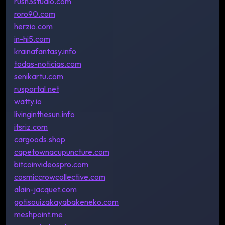
rush3studio.com
roro90.com
herzio.com
in-hi5.com
krainafantasy.info
todas-noticias.com
senikartu.com
rusportal.net
watty.io
livinginthesun.info
itsriz.com
cargoods.shop
capetownacupuncture.com
bitcoinvideospro.com
cosmiccrowcollective.com
alain-jacquet.com
gotisouizakayabakeneko.com
meshpoint.me