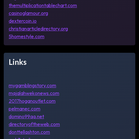
themultiplicationtablechart.com
casinoglamour.org
dextercoin.io
christianarticledirectory.org
5homestyle.com
Links
mygamblingstory.com
majalahwekonews.com
2017hoganoutlet.com
pelmanec.com
domino99qq.net
directoryoftheweb.com
donttellashton.com