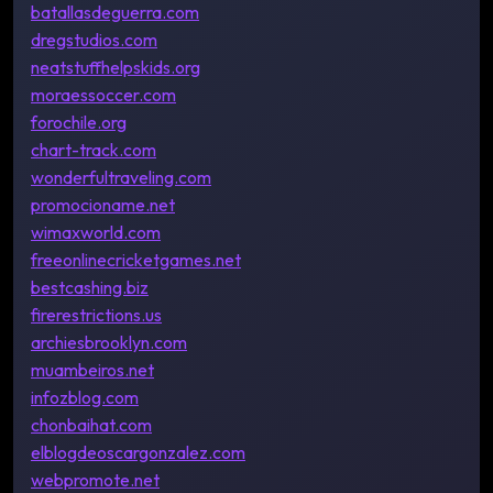
batallasdeguerra.com
dregstudios.com
neatstuffhelpskids.org
moraessoccer.com
forochile.org
chart-track.com
wonderfultraveling.com
promocioname.net
wimaxworld.com
freeonlinecricketgames.net
bestcashing.biz
firerestrictions.us
archiesbrooklyn.com
muambeiros.net
infozblog.com
chonbaihat.com
elblogdeoscargonzalez.com
webpromote.net