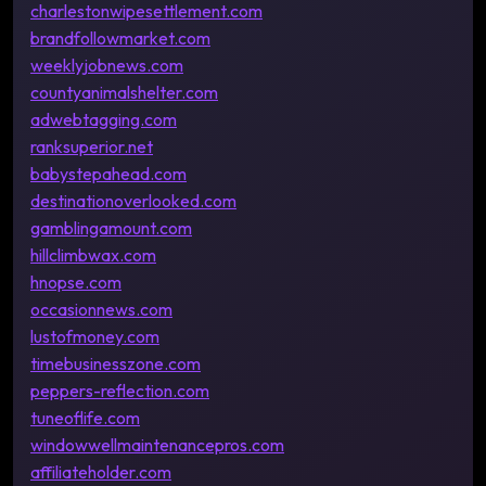
charlestonwipesettlement.com
brandfollowmarket.com
weeklyjobnews.com
countyanimalshelter.com
adwebtagging.com
ranksuperior.net
babystepahead.com
destinationoverlooked.com
gamblingamount.com
hillclimbwax.com
hnopse.com
occasionnews.com
lustofmoney.com
timebusinesszone.com
peppers-reflection.com
tuneoflife.com
windowwellmaintenancepros.com
affiliateholder.com