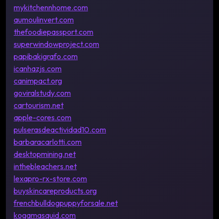
mykitchennhome.com
aumoulinvert.com
thefoodiepassport.com
superwindowproject.com
papibakigrafo.com
icanhazjs.com
canimpact.org
goviralstudy.com
cartourism.net
apple-cores.com
pulserasdeactividad10.com
barbaracarlotti.com
desktopmining.net
inthebleachers.net
lexapro-rx-store.com
buyskincareproducts.org
frenchbulldogpuppyforsale.net
kogamasquid.com