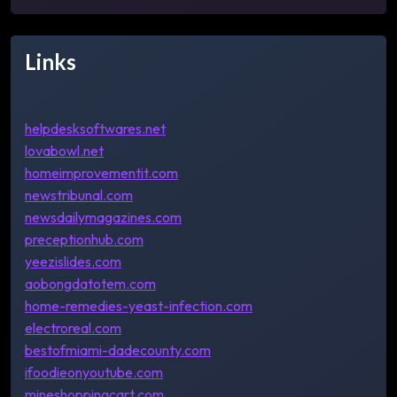
Links
helpdesksoftwares.net
lovabowl.net
homeimprovementit.com
newstribunal.com
newsdailymagazines.com
preceptionhub.com
yeezislides.com
aobongdatotem.com
home-remedies-yeast-infection.com
electroreal.com
bestofmiami-dadecounty.com
ifoodieonyoutube.com
mineshoppingcart.com