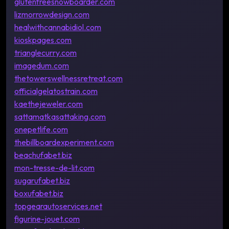
glutenfreesnowboarder.com
lizmorrowdesign.com
healwithcannabidiol.com
kioskpages.com
trianglecurry.com
imagedum.com
thetowerswellnessretreat.com
officialgelatostrain.com
kaethejeweler.com
sattamatkasattaking.com
onepetlife.com
thebillboardexperiment.com
beachufabet.biz
mon-tresse-de-lit.com
sugarufabet.biz
boxufabet.biz
topgearautoservices.net
figurine-jouet.com