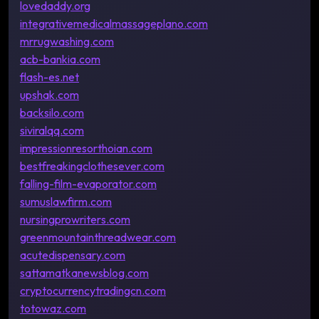
lovedaddy.org
integrativemedicalmassageplano.com
mrrugwashing.com
acb-bankia.com
flash-es.net
upshak.com
backsilo.com
siviralqq.com
impressionresorthoian.com
bestfreakingclothesever.com
falling-film-evaporator.com
sumuslawfirm.com
nursingprowriters.com
greenmountainthreadwear.com
acutedispensary.com
sattamatkanewsblog.com
cryptocurrencytradingcn.com
totowaz.com