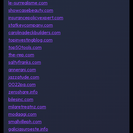
le-surrealisme.com
showcasebeauty.com
insurancepolicyexpert.com
statkeycompany.com
carolinadeckbuilders.com
topinvestingblog.com
top50tools.com
the-rep.com
saltyfranks.com
annerani.com
jazzatude.com
0022pa.com
zeroshare.info
bilesinc.com
milaretreatnz.com
modaagi.com
smallvilleph.com
galiciasuroeste.info