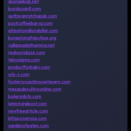
spongebob.net
busyboxintl.com
auttayanratchapak.com
postcoffeebarva.com
elteatromilliondollar.com
burgerkingfranchise.org
vallarpadathamma.net
realworldsize.com
teknolama.com
productforbaby.com
orb-z.com
fosterscoachhousetavern.com
mesasdecultivoonline.com
boilersnbits.com
latestviralpost.com
newfreearticle.com
blitzpowerusa.com
gardenofeaten.com