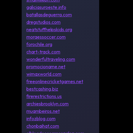
galiciasuroeste.info
batallasdeguerra.com
dregstudios.com
neatstuffhelpskids.org
moraessoccer.com
forochile.org
chart-track.com
wonderfultraveling.com
promocioname.net
wimaxworld.com
freeonlinecricketgames.net
bestcashing.biz
firerestrictions.us
archiesbrooklyn.com
muambeiros.net
infozblog.com
chonbaihat.com