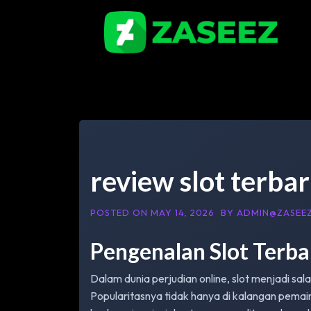
Skip
to
content
review slot terba
POSTED ON
MAY 14, 2026
BY
ADMIN@ZASEE
Pengenalan Slot Terba
Dalam dunia perjudian online, slot menjadi sal
Popularitasnya tidak hanya di kalangan pema