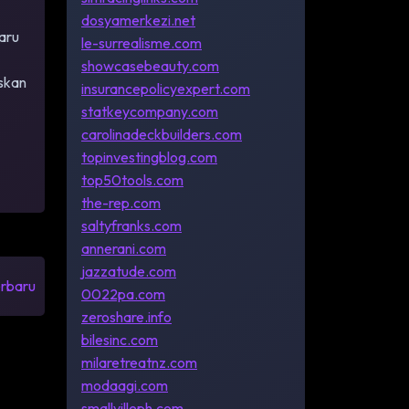
dosyamerkezi.net
baru
le-surrealisme.com
showcasebeauty.com
skan
insurancepolicyexpert.com
statkeycompany.com
carolinadeckbuilders.com
topinvestingblog.com
top50tools.com
the-rep.com
saltyfranks.com
annerani.com
jazzatude.com
erbaru
0022pa.com
zeroshare.info
bilesinc.com
milaretreatnz.com
modaagi.com
smallvilleph.com