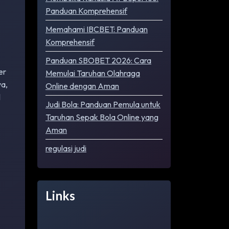
Panduan Komprehensif
Memahami IBCBET: Panduan
Komprehensif
Panduan SBOBET 2026: Cara
er
Memulai Taruhan Olahraga
ya,
Online dengan Aman
l
Judi Bola: Panduan Pemula untuk
Taruhan Sepak Bola Online yang
Aman
regulasi judi
Links