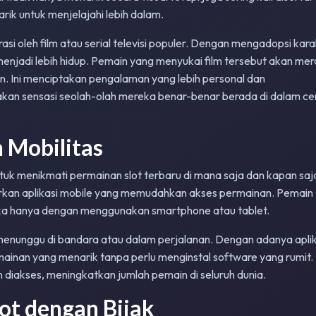
ik untuk menjelajahi lebih dalam.
rasi oleh film atau serial televisi populer. Dengan mengadopsi kara
enjadi lebih hidup. Pemain yang menyukai film tersebut akan me
n. Ini menciptakan pengalaman yang lebih personal dan
an sensasi seolah-olah mereka benar-benar berada di dalam cer
 Mobilitas
k menikmati permainan slot terbaru di mana saja dan kapan saj
arkan aplikasi mobile yang memudahkan akses permainan. Pemain
ka hanya dengan menggunakan smartphone atau tablet.
menunggu di bandara atau dalam perjalanan. Dengan adanya aplik
ainan yang menarik tanpa perlu menginstal software yang rumit. I
h diakses, meningkatkan jumlah pemain di seluruh dunia.
ot dengan Bijak