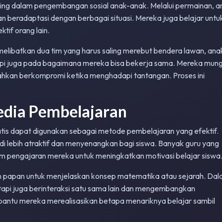
ing dalam pengembangan sosial anak-anak. Melalui permainan, a
an beradaptasi dengan berbagai situasi. Mereka juga belajar untu
if orang lain.
elibatkan dua tim yang harus saling merebut bendera lawan, ana
api juga pada bagaimana mereka bisa bekerja sama. Mereka mung
bahkan berkompromi ketika menghadapi tantangan. Proses ini
edia Pembelajaran
is dapat digunakan sebagai metode pembelajaran yang efektif.
 lebih atraktif dan menyenangkan bagi siswa. Banyak guru yang
m pengajaran mereka untuk meningkatkan motivasi belajar siswa
 papan untuk menjelaskan konsep matematika atau sejarah. Da
tetapi juga berinteraksi satu sama lain dan mengembangkan
mbantu mereka merealisasikan betapa menariknya belajar sambil