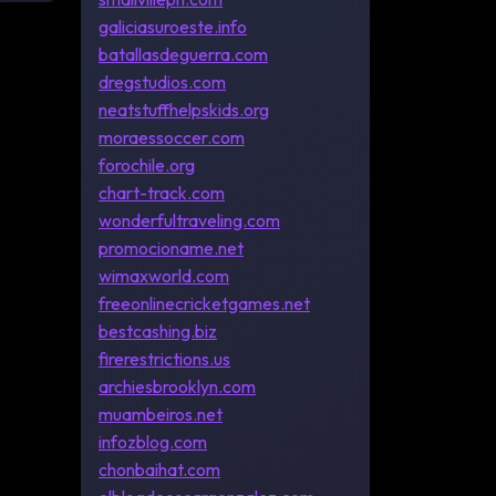
galiciasuroeste.info
batallasdeguerra.com
dregstudios.com
neatstuffhelpskids.org
moraessoccer.com
forochile.org
chart-track.com
wonderfultraveling.com
promocioname.net
wimaxworld.com
freeonlinecricketgames.net
bestcashing.biz
firerestrictions.us
archiesbrooklyn.com
muambeiros.net
infozblog.com
chonbaihat.com