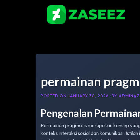
Skip
to
content
permainan pragm
POSTED ON
JANUARY 30, 2026
BY
ADMIN@Z
Pengenalan Permainan
Permainan pragmatis merupakan konsep yang
konteks interaksi sosial dan komunikasi. Istil