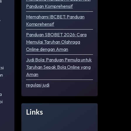
i
Panduan Komprehensif
Memahami IBCBET: Panduan
-
Komprehensif
Panduan SBOBET 2026: Cara
Memulai Taruhan Olahraga
Online dengan Aman
Judi Bola: Panduan Pemula untuk
Taruhan Sepak Bola Online yang
si
Aman
an
regulasi judi
a
pi
Links