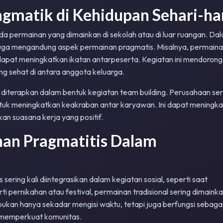
gmatik di Kehidupan Sehari-ha
a permainan yang dimainkan di sekolah atau di luar ruangan. Da
g juga mengandung aspek permainan pragmatis. Misalnya, permain
’ dapat meningkatkan ikatan antarpeserta. Kegiatan ini mendorong
ng sehat di antara anggota keluarga.
a diterapkan dalam bentuk kegiatan team building. Perusahaan ser
ntuk meningkatkan keakraban antar karyawan. Ini dapat meningk
an suasana kerja yang positif.
an Pragmatitis Dalam
ering kali diintegrasikan dalam kegiatan sosial, seperti saat
i pernikahan atau festival, permainan tradisional sering dimaink
 bukan hanya sekadar mengisi waktu, tetapi juga berfungsi sebaga
n memperkuat komunitas.