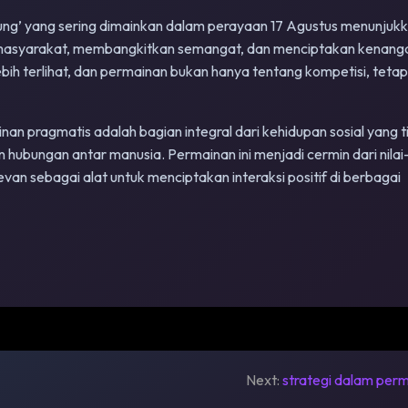
rung’ yang sering dimainkan dalam perayaan 17 Agustus menunjuk
masyarakat, membangkitkan semangat, dan menciptakan kenang
i lebih terlihat, dan permainan bukan hanya tentang kompetisi, tetap
an pragmatis adalah bagian integral dari kehidupan sosial yang t
hubungan antar manusia. Permainan ini menjadi cermin dari nilai-
van sebagai alat untuk menciptakan interaksi positif di berbagai
Next:
strategi dalam per