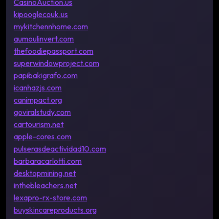
CasinoAuction.us
kipooglecouk.us
mykitchennhome.com
aumoulinvert.com
thefoodiepassport.com
superwindowproject.com
papibakigrafo.com
icanhazjs.com
canimpact.org
goviralstudy.com
cartourism.net
apple-cores.com
pulserasdeactividad10.com
barbaracarlotti.com
desktopmining.net
inthebleachers.net
lexapro-rx-store.com
buyskincareproducts.org