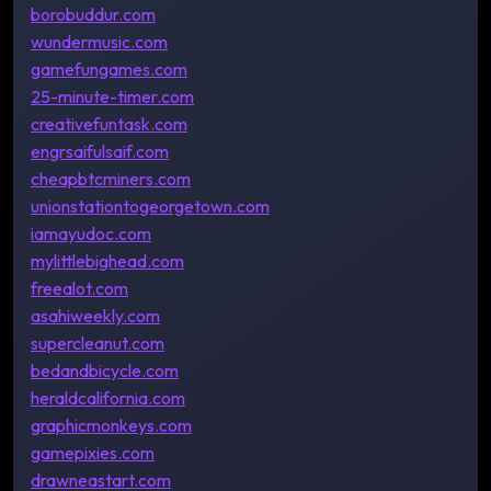
borobuddur.com
wundermusic.com
gamefungames.com
25-minute-timer.com
creativefuntask.com
engrsaifulsaif.com
cheapbtcminers.com
unionstationtogeorgetown.com
iamayudoc.com
mylittlebighead.com
freealot.com
asahiweekly.com
supercleanut.com
bedandbicycle.com
heraldcalifornia.com
graphicmonkeys.com
gamepixies.com
drawneastart.com