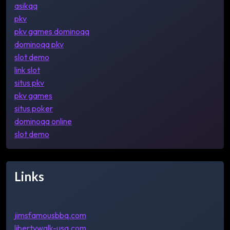
asikqq
pkv
pkv games dominoqq
dominoqq pkv
slot demo
link slot
situs pkv
pkv games
situs poker
dominoqq online
slot demo
Links
jimsfamousbbq.com
libertywalk-usa.com