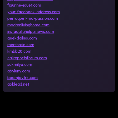
figurine-jouet.com
your-facebook-address.com
perroquet-ma-passion.com
modrenlivinghome.com
instadatahelpainews.com
geekdailies.com
merchrain.com
kmbb28.com
callreportsforum.com
sokmilya.com
abyluny.com
boomjavtrk.com
apklead.net