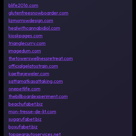
blife2016.com
glutenfreesnowboarder.com
lizmorrowdesign.com
healwithcannabidiol.com
kioskpages.com
trianglecurry.com
imagedum.com
thetowerswellnessretreat.com
officialgelatostrain.com
kaethejeweler.com
sattamatkasattaking.com
onepetlife.com
thebillboardexperiment.com
beachufabet.biz
mon-tresse-de-lit.com
sugarufabet.biz
boxufabet.biz
topgearautoservices.net