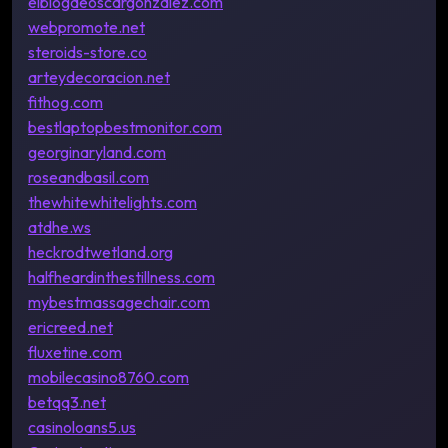
elblogdeoscargonzalez.com
webpromote.net
steroids-store.co
arteydecoracion.net
fithog.com
bestlaptopbestmonitor.com
georginaryland.com
roseandbasil.com
thewhitewhitelights.com
atdhe.ws
heckrodtwetland.org
halfheardinthestillness.com
mybestmassagechair.com
ericreed.net
fluxetine.com
mobilecasino8760.com
betqq3.net
casinoloans5.us