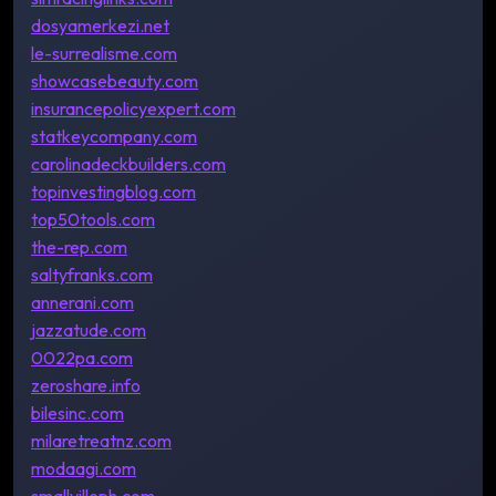
dosyamerkezi.net
le-surrealisme.com
showcasebeauty.com
insurancepolicyexpert.com
statkeycompany.com
carolinadeckbuilders.com
topinvestingblog.com
top50tools.com
the-rep.com
saltyfranks.com
annerani.com
jazzatude.com
0022pa.com
zeroshare.info
bilesinc.com
milaretreatnz.com
modaagi.com