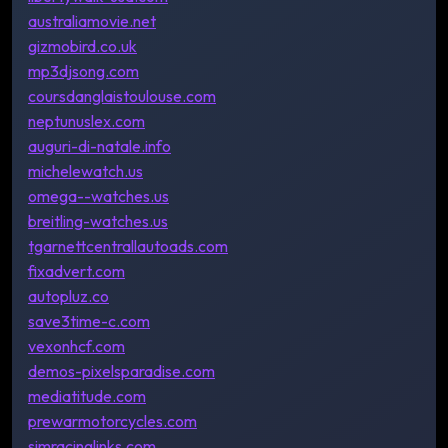
australiamovie.net
gizmobird.co.uk
mp3djsong.com
coursdanglaistoulouse.com
neptunuslex.com
auguri-di-natale.info
michelewatch.us
omega--watches.us
breitling-watches.us
tgarnettcentrallautoads.com
fixadvert.com
autopluz.co
save3time-c.com
vexonhcf.com
demos-pixelsparadise.com
mediatitude.com
prewarmotorcycles.com
simracinglinks.com