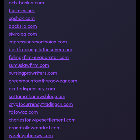
acb-bankia.com
flash-es.net
upshak.com
backsilo.com
siviralqq.com
impressionresorthoian.com
bestfreakingclothesever.com
falling-film-evaporator.com
sumuslawfirm.com
nursingprowriters.com
greenmountainthreadwear.com
acutedispensary.com
sattamatkanewsblog.com
cryptocurrencytradingcn.com
totowaz.com
charlestonwipesettlement.com
brandfollowmarket.com
weeklyjobnews.com