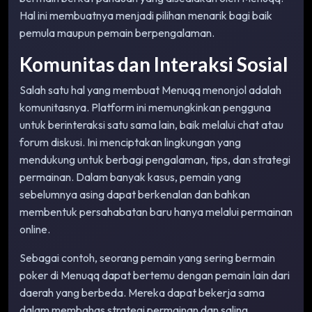
Hal ini membuatnya menjadi pilihan menarik bagi baik
pemula maupun pemain berpengalaman.
Komunitas dan Interaksi Sosial
Salah satu hal yang membuat Menuqq menonjol adalah
komunitasnya. Platform ini memungkinkan pengguna
untuk berinteraksi satu sama lain, baik melalui chat atau
forum diskusi. Ini menciptakan lingkungan yang
mendukung untuk berbagi pengalaman, tips, dan strategi
permainan. Dalam banyak kasus, pemain yang
sebelumnya asing dapat berkenalan dan bahkan
membentuk persahabatan baru hanya melalui permainan
online.
Sebagai contoh, seorang pemain yang sering bermain
poker di Menuqq dapat bertemu dengan pemain lain dari
daerah yang berbeda. Mereka dapat bekerja sama
dalam membahas strategi permainan dan saling