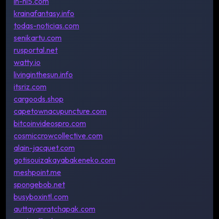
in-hi5.com
krainafantasy.info
todas-noticias.com
senikartu.com
rusportal.net
watty.io
livinginthesun.info
itsriz.com
cargoods.shop
capetownacupuncture.com
bitcoinvideospro.com
cosmiccrowcollective.com
alain-jacquet.com
gotisouizakayabakeneko.com
meshpoint.me
spongebob.net
busyboxintl.com
auttayanratchapak.com