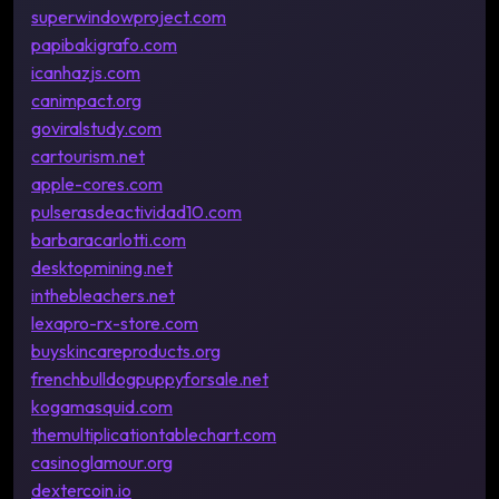
superwindowproject.com
papibakigrafo.com
icanhazjs.com
canimpact.org
goviralstudy.com
cartourism.net
apple-cores.com
pulserasdeactividad10.com
barbaracarlotti.com
desktopmining.net
inthebleachers.net
lexapro-rx-store.com
buyskincareproducts.org
frenchbulldogpuppyforsale.net
kogamasquid.com
themultiplicationtablechart.com
casinoglamour.org
dextercoin.io