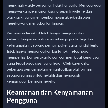
menikmati waktu bersama. Tidak hanya itu, Menuqq juga
menawarkan permainan kasino seperti roulette dan
blackjack, yang memberikan nuansa berbeda bagi
mereka yang menyukai tantangan.
Permainan tersebut tidak hanya mengandalkan
keberuntungan semata, melainkan juga strategi dan
keterampilan. Seorang pemain poker yang handal tentu
tidak hanya mengandalkan kartu hoki, tetapi juga
memperhatikan gerakan lawan dan membuat keputusan
yang tepat pada saat yang tepat. Oleh karena itu,
beberapa pemain mulai memanfaatkan platform ini
sebagai sarana untuk melatih dan mengasah
kemampuan bermain mereka.
Keamanan dan Kenyamanan
Pengguna