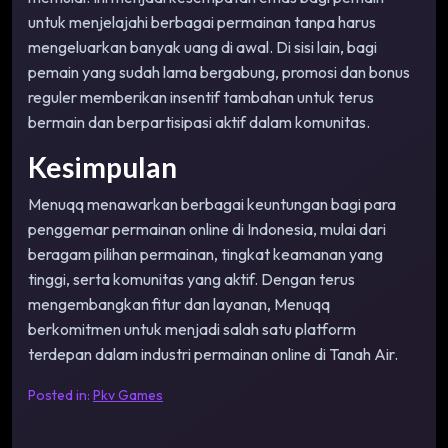
untuk menjelajahi berbagai permainan tanpa harus
mengeluarkan banyak uang di awal. Di sisi lain, bagi
pemain yang sudah lama bergabung, promosi dan bonus
reguler memberikan insentif tambahan untuk terus
bermain dan berpartisipasi aktif dalam komunitas.
Kesimpulan
Menuqq menawarkan berbagai keuntungan bagi para
penggemar permainan online di Indonesia, mulai dari
beragam pilihan permainan, tingkat keamanan yang
tinggi, serta komunitas yang aktif. Dengan terus
mengembangkan fitur dan layanan, Menuqq
berkomitmen untuk menjadi salah satu platform
terdepan dalam industri permainan online di Tanah Air.
Posted in:
Pkv Games