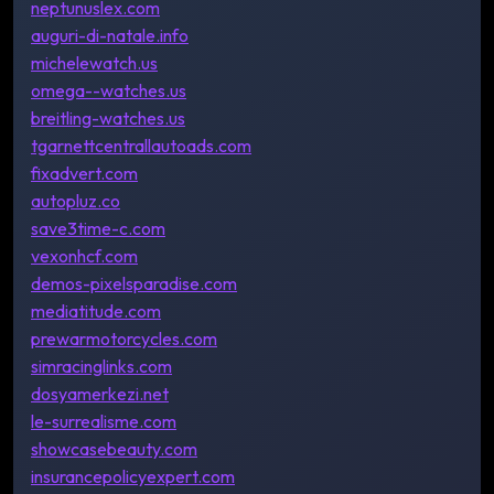
neptunuslex.com
auguri-di-natale.info
michelewatch.us
omega--watches.us
breitling-watches.us
tgarnettcentrallautoads.com
fixadvert.com
autopluz.co
save3time-c.com
vexonhcf.com
demos-pixelsparadise.com
mediatitude.com
prewarmotorcycles.com
simracinglinks.com
dosyamerkezi.net
le-surrealisme.com
showcasebeauty.com
insurancepolicyexpert.com