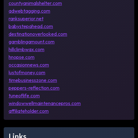
countyanimalshelter.com
adwebtagging.com
ranksuperior.net
babystepahead.com
destinationoverlooked.com
gamblingamount.com
hillclimbwax.com
hnopse.com
occasionnews.com
lustofmoney.com
timebusinesszone.com
peppers-reflection.com
tuneoflife.com
windowwellmaintenancepros.com
affiliateholder.com
Links