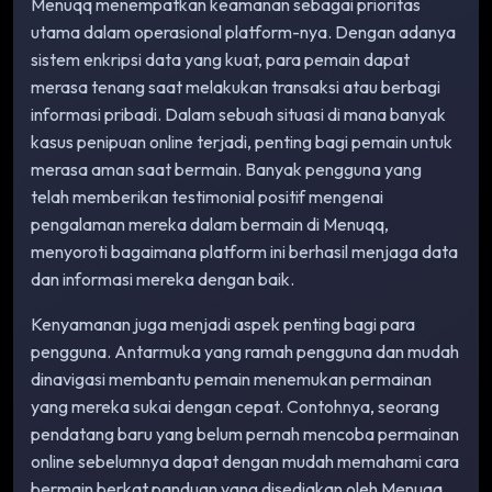
Menuqq menempatkan keamanan sebagai prioritas
utama dalam operasional platform-nya. Dengan adanya
sistem enkripsi data yang kuat, para pemain dapat
merasa tenang saat melakukan transaksi atau berbagi
informasi pribadi. Dalam sebuah situasi di mana banyak
kasus penipuan online terjadi, penting bagi pemain untuk
merasa aman saat bermain. Banyak pengguna yang
telah memberikan testimonial positif mengenai
pengalaman mereka dalam bermain di Menuqq,
menyoroti bagaimana platform ini berhasil menjaga data
dan informasi mereka dengan baik.
Kenyamanan juga menjadi aspek penting bagi para
pengguna. Antarmuka yang ramah pengguna dan mudah
dinavigasi membantu pemain menemukan permainan
yang mereka sukai dengan cepat. Contohnya, seorang
pendatang baru yang belum pernah mencoba permainan
online sebelumnya dapat dengan mudah memahami cara
bermain berkat panduan yang disediakan oleh Menuqq.