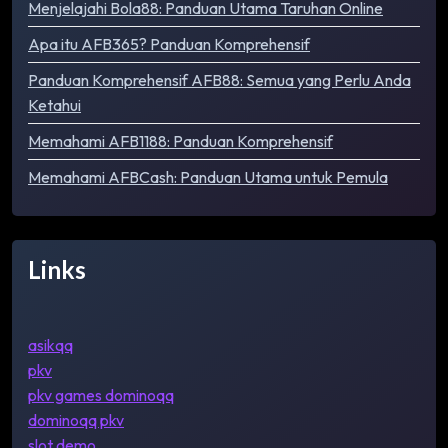
Menjelajahi Bola88: Panduan Utama Taruhan Online
Apa itu AFB365? Panduan Komprehensif
Panduan Komprehensif AFB88: Semua yang Perlu Anda
Ketahui
Memahami AFB1188: Panduan Komprehensif
Memahami AFBCash: Panduan Utama untuk Pemula
Links
asikqq
pkv
pkv games dominoqq
dominoqq pkv
slot demo