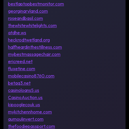
bestlaptopbestmonitor.com
georginaryland.com
roseandbasil.com
thewhitewhitelights.com
atdhe.ws
heckrodtwetland.org
halfheardinthestillness.com
mybestmassagechair.com
ericreed.net
fluxetine.com
mobilecasino8760.com
betqq3.net
casinoloans5.us
CasinoAuction.us
kipooglecouk.us
mykitchennhome.com
aumoulinvert.com
thefoodiepassport.com