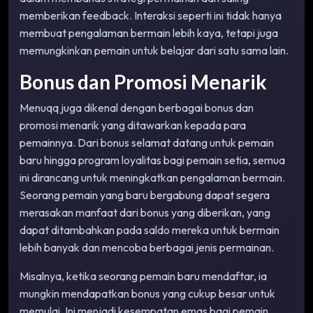
memberikan feedback. Interaksi seperti ini tidak hanya
membuat pengalaman bermain lebih kaya, tetapi juga
memungkinkan pemain untuk belajar dari satu sama lain.
Bonus dan Promosi Menarik
Menuqq juga dikenal dengan berbagai bonus dan
promosi menarik yang ditawarkan kepada para
pemainnya. Dari bonus selamat datang untuk pemain
baru hingga program loyalitas bagi pemain setia, semua
ini dirancang untuk meningkatkan pengalaman bermain.
Seorang pemain yang baru bergabung dapat segera
merasakan manfaat dari bonus yang diberikan, yang
dapat ditambahkan pada saldo mereka untuk bermain
lebih banyak dan mencoba berbagai jenis permainan.
Misalnya, ketika seorang pemain baru mendaftar, ia
mungkin mendapatkan bonus yang cukup besar untuk
memulai. Ini menjadi kesempatan emas bagi pemain