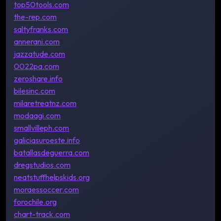
top50tools.com
the-rep.com
saltyfranks.com
annerani.com
jazzatude.com
0022pa.com
zeroshare.info
bilesinc.com
milaretreatnz.com
modaagi.com
smallvilleph.com
galiciasuroeste.info
batallasdeguerra.com
dregstudios.com
neatstuffhelpskids.org
moraessoccer.com
forochile.org
chart-track.com