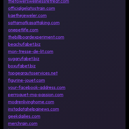
thetowerswellnessretreat.com
officialgelatostrain.com
kaethejeweler.com
sattamatkasattaking.com
onepetlife.com
thebillboardexperiment.com
beachufabet.biz
mon-tresse-de-lit.com
sugarufabet.biz
boxufabet.biz
topgearautoservices.net
figurine-jouet.com
your-facebook-address.com
perroquet-ma-passion.com
modrenlivinghome.com
instadatahelpainews.com
geekdailies.com
merchrain.com