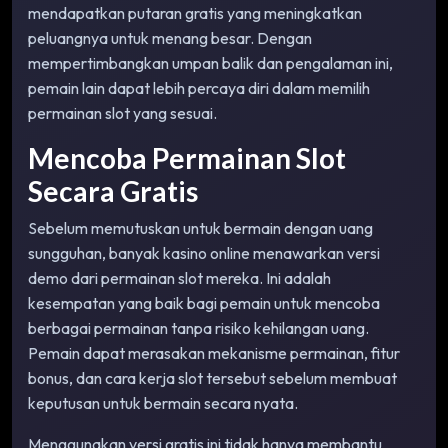
mendapatkan putaran gratis yang meningkatkan
peluangnya untuk menang besar. Dengan
mempertimbangkan umpan balik dan pengalaman ini,
pemain lain dapat lebih percaya diri dalam memilih
permainan slot yang sesuai.
Mencoba Permainan Slot
Secara Gratis
Sebelum memutuskan untuk bermain dengan uang
sungguhan, banyak kasino online menawarkan versi
demo dari permainan slot mereka. Ini adalah
kesempatan yang baik bagi pemain untuk mencoba
berbagai permainan tanpa risiko kehilangan uang.
Pemain dapat merasakan mekanisme permainan, fitur
bonus, dan cara kerja slot tersebut sebelum membuat
keputusan untuk bermain secara nyata.
Menggunakan versi gratis ini tidak hanya membantu