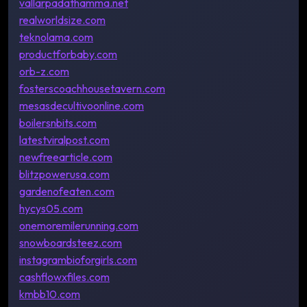
vallarpadathamma.net
realworldsize.com
teknolama.com
productforbaby.com
orb-z.com
fosterscoachhousetavern.com
mesasdecultivoonline.com
boilersnbits.com
latestviralpost.com
newfreearticle.com
blitzpowerusa.com
gardenofeaten.com
hycys05.com
onemoremilerunning.com
snowboardsteez.com
instagrambioforgirls.com
cashflowxfiles.com
kmbb10.com