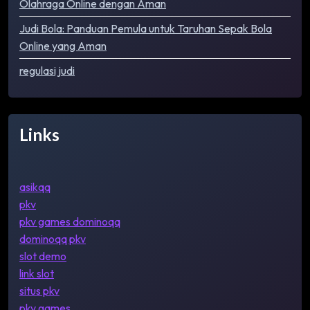
Olahraga Online dengan Aman
Judi Bola: Panduan Pemula untuk Taruhan Sepak Bola
Online yang Aman
regulasi judi
Links
asikqq
pkv
pkv games dominoqq
dominoqq pkv
slot demo
link slot
situs pkv
pkv games