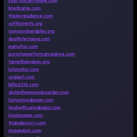
klub-vulcan-online.com
breitkamp.com
tripleyresidence.com
softtorrents.org
somosvulnerables.org
duatloterrassa.com
pamufon.com
porscheperformancedrive.com
tamethekraken.org
lutzinator.com
ondasrl.com
blife2016.com
glutenfreesnowboarder.com
lizmorrowdesign.com
healwithcannabidiol.com
kioskpages.com
trianglecurry.com
imagedum.com