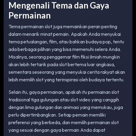
Mengenali Tema dan Gaya
Permainan
Tema permainan slot juga memainkan peran penting
dalam menarik minat pemain. Apakah Anda menyukai
tema petualangan, film, atau bahkan budaya pop, tentu
ada berbagai pilihan yang bisa memenuhi selera Anda.
Misalnya, seorang penggemar film fiksi ilmiah mungkin
akan lebih tertarik pada slot bertema luar angkasa,
sementara seseorang yang menyukai cerita rakyat akan
lebih memilih slot yang terinspirasi oleh budaya tertentu.
Selain itu, gaya permainan, apakah itu permainan slot
tradisional tiga gulungan atau slot video yang canggih
dengan lima gulungan dan animasi yang memukau, juga
perlu dipertimbangkan. Setiap pemain memiliki
preferensi yang berbeda, dan memilih permainan slot
yang sesuai dengan gaya bermain Anda dapat