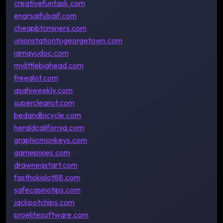
creativefuntask.com
engrsaifulsaif.com
cheapbtcminers.com
unionstationtogeorgetown.com
iamayudoc.com
mylittlebighead.com
freealot.com
asahiweekly.com
supercleanut.com
bedandbicycle.com
heraldcalifornia.com
graphicmonkeys.com
gamepixies.com
drawneastart.com
fasthokislot88.com
safecasinotips.com
jackpotchips.com
proelitesoftware.com