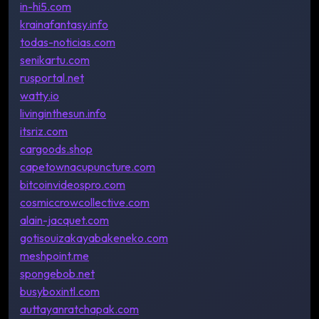
in-hi5.com
krainafantasy.info
todas-noticias.com
senikartu.com
rusportal.net
watty.io
livinginthesun.info
itsriz.com
cargoods.shop
capetownacupuncture.com
bitcoinvideospro.com
cosmiccrowcollective.com
alain-jacquet.com
gotisouizakayabakeneko.com
meshpoint.me
spongebob.net
busyboxintl.com
auttayanratchapak.com