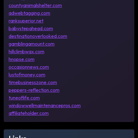
countyanimalshelter.com
adwebtagging.com
ranksuperior.net
babystepahead.com
destinationoverlooked.com
gamblingamount.com
hillclimbwax.com
hnopse.com
occasionnews.com
lustofmoney.com
timebusinesszone.com
peppers-reflection.com
tuneoflife.com
windowwellmaintenancepros.com
affiliateholder.com