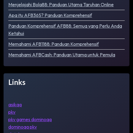
Menjelajahi Bola88: Panduan Utama Taruhan Online
Apa itu AFB365? Panduan Komprehensif
Panduan Komprehensif AFB88: Semua yang Perlu Anda
Ketahui
Memahami AFB1188: Panduan Komprehensif
Memahami AFBCash: Panduan Utama untuk Pemula
Links
asikqq
pkv
pkv games dominoqq
dominoqq pkv