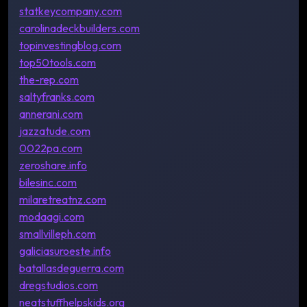
statkeycompany.com
carolinadeckbuilders.com
topinvestingblog.com
top50tools.com
the-rep.com
saltyfranks.com
annerani.com
jazzatude.com
0022pa.com
zeroshare.info
bilesinc.com
milaretreatnz.com
modaagi.com
smallvilleph.com
galiciasuroeste.info
batallasdeguerra.com
dregstudios.com
neatstuffhelpskids.org