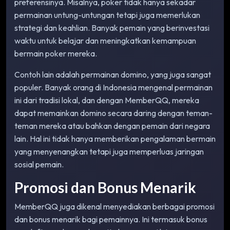
preferensinya. Misalnya, poker tidak hanya sekadar
permainan untung-untungan tetapi juga memerlukan
strategi dan keahlian. Banyak pemain yang berinvestasi
waktu untuk belajar dan meningkatkan kemampuan
bermain poker mereka.
Contoh lain adalah permainan domino, yang juga sangat
populer. Banyak orang di Indonesia mengenal permainan
ini dari tradisi lokal, dan dengan MemberQQ, mereka
dapat memainkan domino secara daring dengan teman-
teman mereka atau bahkan dengan pemain dari negara
lain. Hal ini tidak hanya memberikan pengalaman bermain
yang menyenangkan tetapi juga memperluas jaringan
sosial pemain.
Promosi dan Bonus Menarik
MemberQQ juga dikenal menyediakan berbagai promosi
dan bonus menarik bagi pemainnya. Ini termasuk bonus