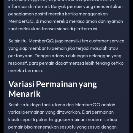
informasi di internet. Banyak pemain yang menceritakan
pengalaman positif mereka ketika menggunakan
MemberQQ, di mana mereka merasa aman dan nyaman
saat melakukan transaksional di platform ini.
Selain itu, MemberQQ juga memiliki tim customer service
yang siap membantu pemain jika terjadi masalah atau
pertanyaan. Dengan adanya dukungan pelanggan yang
responsif, para pemain dapat merasa lebih tenang ketika
mereka bermain.
Variasi Permainan yang
Menarik
Salah satu daya tarik utama dari MemberQQ adalah
variasi permainan yang ditawarkan. Dari permainan
klasik seperti poker hingga permainan modern, setiap
pemain bisa menemukan sesuatu yang sesuai dengan