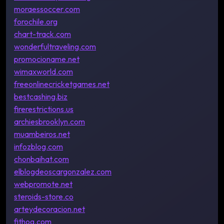
moraessoccer.com
forochile.org
chart-track.com
wonderfultraveling.com
promocioname.net
wimaxworld.com
freeonlinecricketgames.net
bestcashing.biz
firerestrictions.us
archiesbrooklyn.com
muambeiros.net
infozblog.com
chonbaihat.com
elblogdeoscargonzalez.com
webpromote.net
steroids-store.co
arteydecoracion.net
fithog.com