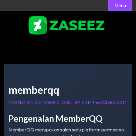
Menu
Skip
to
content
memberqq
POSTED ON
OCTOBER 7, 2025
BY
ADMIN@ZASEEZ.COM
Pengenalan MemberQQ
MemberQQ merupakan salah satu platform permainan