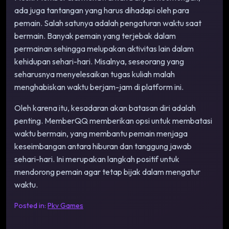
ada juga tantangan yang harus dihadapi oleh para
pemain. Salah satunya adalah pengaturan waktu saat
bermain. Banyak pemain yang terjebak dalam
permainan sehingga melupakan aktivitas lain dalam
kehidupan sehari-hari. Misalnya, seseorang yang
seharusnya menyelesaikan tugas kuliah malah
menghabiskan waktu berjam-jam di platform ini.
Oleh karena itu, kesadaran akan batasan diri adalah
penting. MemberQQ memberikan opsi untuk membatasi
waktu bermain, yang membantu pemain menjaga
keseimbangan antara hiburan dan tanggung jawab
sehari-hari. Ini merupakan langkah positif untuk
mendorong pemain agar tetap bijak dalam mengatur
waktu.
Posted in:
Pkv Games