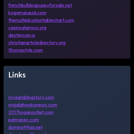
frenchbulldogpuppyforsale.net
kogamasquid.com
themultiplicationtablechart.com
casinoglamour.org
dextercoin.io
christianarticledirectory.org
5homestyle.com
Links
mygamblingstory.com
majalahwekonews.com
2017hoganoutlet.com
pelmanec.com
domino99qq.net