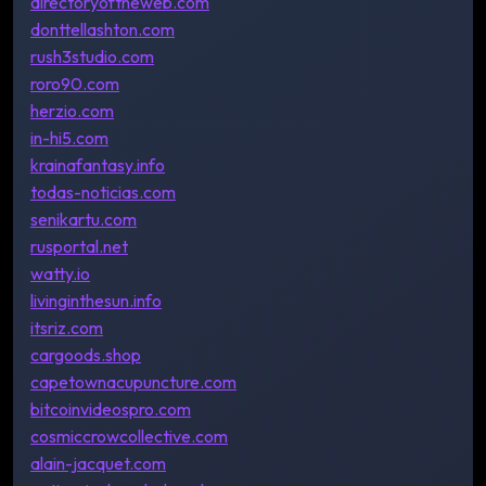
directoryoftheweb.com
donttellashton.com
rush3studio.com
roro90.com
herzio.com
in-hi5.com
krainafantasy.info
todas-noticias.com
senikartu.com
rusportal.net
watty.io
livinginthesun.info
itsriz.com
cargoods.shop
capetownacupuncture.com
bitcoinvideospro.com
cosmiccrowcollective.com
alain-jacquet.com