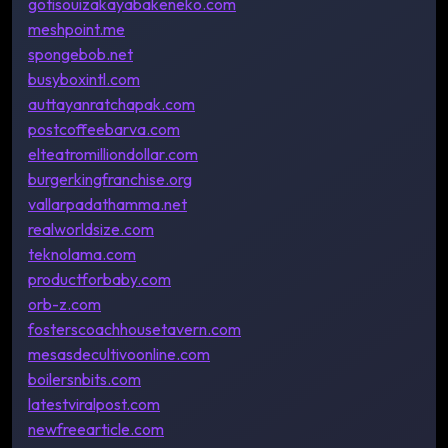
gotisouizakayabakeneko.com
meshpoint.me
spongebob.net
busyboxintl.com
auttayanratchapak.com
postcoffeebarva.com
elteatromilliondollar.com
burgerkingfranchise.org
vallarpadathamma.net
realworldsize.com
teknolama.com
productforbaby.com
orb-z.com
fosterscoachhousetavern.com
mesasdecultivoonline.com
boilersnbits.com
latestviralpost.com
newfreearticle.com