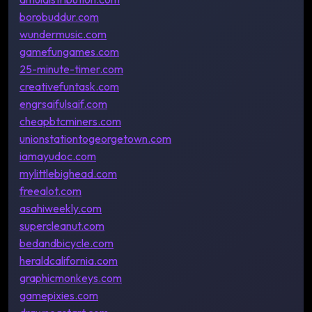
borobuddur.com
wundermusic.com
gamefungames.com
25-minute-timer.com
creativefuntask.com
engrsaifulsaif.com
cheapbtcminers.com
unionstationtogeorgetown.com
iamayudoc.com
mylittlebighead.com
freealot.com
asahiweekly.com
supercleanut.com
bedandbicycle.com
heraldcalifornia.com
graphicmonkeys.com
gamepixies.com