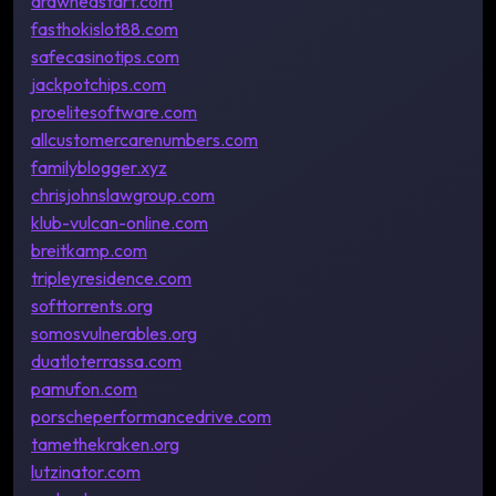
drawneastart.com
fasthokislot88.com
safecasinotips.com
jackpotchips.com
proelitesoftware.com
allcustomercarenumbers.com
familyblogger.xyz
chrisjohnslawgroup.com
klub-vulcan-online.com
breitkamp.com
tripleyresidence.com
softtorrents.org
somosvulnerables.org
duatloterrassa.com
pamufon.com
porscheperformancedrive.com
tamethekraken.org
lutzinator.com