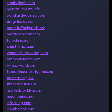
smallvilleph.com
galiciasuroeste.info
batallasdeguerra.com
dregstudios.com
neatstuffhelpskids.org
moraessoccer.com
forochile.org
chart-track.com
wonderfultraveling.com
promocioname.net
wimaxworld.com
freeonlinecricketgames.net
bestcashing.biz
firerestrictions.us
archiesbrooklyn.com
muambeiros.net
infozblog.com
chonbaihat.com