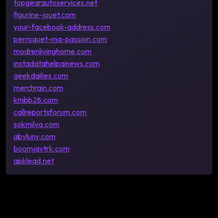
topgearautoservices.net
figurine-jouet.com
your-facebook-address.com
perroquet-ma-passion.com
modrenlivinghome.com
instadatahelpainews.com
geekdailies.com
merchrain.com
kmbb28.com
callreportsforum.com
sokmilya.com
abyluny.com
boomjavtrk.com
apklead.net