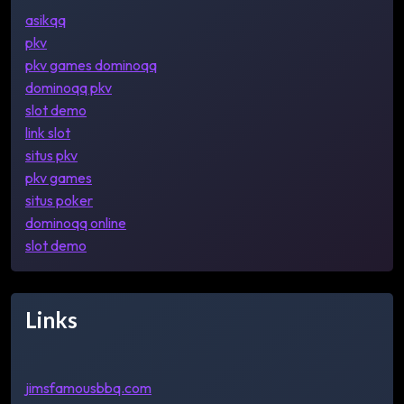
asikqq
pkv
pkv games dominoqq
dominoqq pkv
slot demo
link slot
situs pkv
pkv games
situs poker
dominoqq online
slot demo
Links
jimsfamousbbq.com