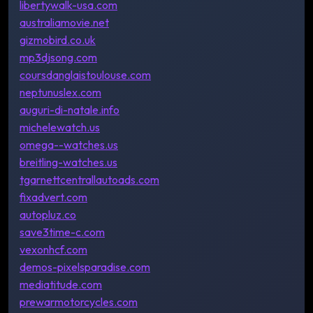
libertywalk-usa.com
australiamovie.net
gizmobird.co.uk
mp3djsong.com
coursdanglaistoulouse.com
neptunuslex.com
auguri-di-natale.info
michelewatch.us
omega--watches.us
breitling-watches.us
tgarnettcentrallautoads.com
fixadvert.com
autopluz.co
save3time-c.com
vexonhcf.com
demos-pixelsparadise.com
mediatitude.com
prewarmotorcycles.com