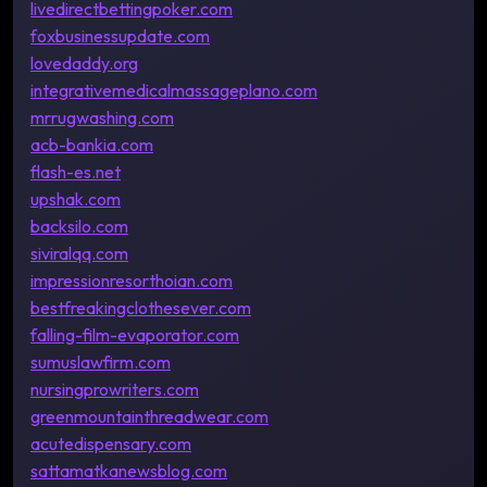
livedirectbettingpoker.com
foxbusinessupdate.com
lovedaddy.org
integrativemedicalmassageplano.com
mrrugwashing.com
acb-bankia.com
flash-es.net
upshak.com
backsilo.com
siviralqq.com
impressionresorthoian.com
bestfreakingclothesever.com
falling-film-evaporator.com
sumuslawfirm.com
nursingprowriters.com
greenmountainthreadwear.com
acutedispensary.com
sattamatkanewsblog.com