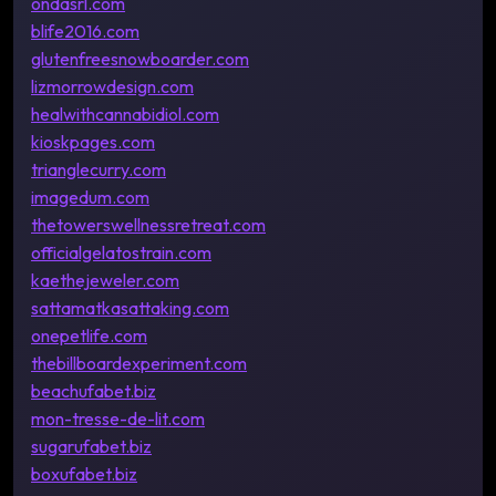
ondasrl.com
blife2016.com
glutenfreesnowboarder.com
lizmorrowdesign.com
healwithcannabidiol.com
kioskpages.com
trianglecurry.com
imagedum.com
thetowerswellnessretreat.com
officialgelatostrain.com
kaethejeweler.com
sattamatkasattaking.com
onepetlife.com
thebillboardexperiment.com
beachufabet.biz
mon-tresse-de-lit.com
sugarufabet.biz
boxufabet.biz