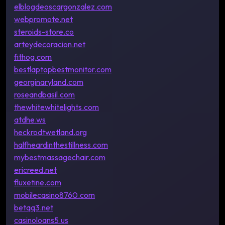
elblogdeoscargonzalez.com
webpromote.net
steroids-store.co
arteydecoracion.net
fithog.com
bestlaptopbestmonitor.com
georginaryland.com
roseandbasil.com
thewhitewhitelights.com
atdhe.ws
heckrodtwetland.org
halfheardinthestillness.com
mybestmassagechair.com
ericreed.net
fluxetine.com
mobilecasino8760.com
betqq3.net
casinoloans5.us