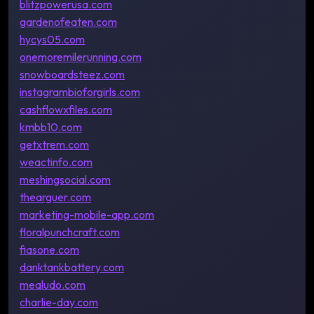
blitzpowerusa.com
gardenofeaten.com
hycys05.com
onemoremilerunning.com
snowboardsteez.com
instagrambioforgirls.com
cashflowxfiles.com
kmbb10.com
getxtrem.com
weactinfo.com
meshingsocial.com
thearguer.com
marketing-mobile-app.com
floralpunchcraft.com
fiasone.com
danktankbattery.com
mealudo.com
charlie-day.com