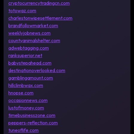
cryptocurrencytradingcn.com
totowaz.com
charlestonwipesettlement.com
brandfollowmarket.com
weeklyjobnews.com
countyanimalshelter.com
adwebtagging.com
ranksuperior.net
babystepahead.com
destinationoverlooked.com
gamblingamount.com
hillclimbwax.com
hnopse.com
occasionnews.com
lustofmoney.com
timebusinesszone.com
peppers-reflection.com
tuneoflife.com