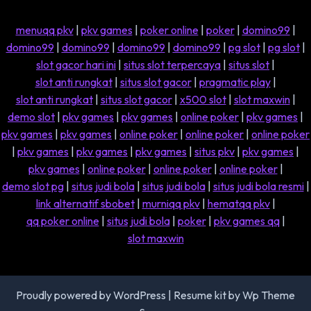
menuqq pkv
|
pkv games
|
poker online
|
poker
|
domino99
|
domino99
|
domino99
|
domino99
|
domino99
|
pg slot
|
pg slot
|
slot gacor hari ini
|
situs slot terpercaya
|
situs slot
|
slot anti rungkat
|
situs slot gacor
|
pragmatic play
|
slot anti rungkat
|
situs slot gacor
|
x500 slot
|
slot maxwin
|
demo slot
|
pkv games
|
pkv games
|
online poker
|
pkv games
|
pkv games
|
pkv games
|
online poker
|
online poker
|
online poker
|
pkv games
|
pkv games
|
pkv games
|
situs pkv
|
pkv games
|
pkv games
|
online poker
|
online poker
|
online poker
|
demo slot pg
|
situs judi bola
|
situs judi bola
|
situs judi bola resmi
|
link alternatif sbobet
|
murniqq pkv
|
hematqq pkv
|
qq poker online
|
situs judi bola
|
poker
|
pkv games qq
|
slot maxwin
Proudly powered by WordPress
|
Resume kit
by Wp Theme