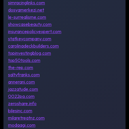
simracinglinks.com
dosyamerkezi.net
le-surrealisme.com
showcasebeauty.com
insurancepolicyexpert.com
statkeycompany.com
carolinadeckbuilders.com
topinvestingblog.com
top50tools.com
the-rep.com
saltyfranks.com
annerani.com
jazzatude.com
0022pa.com
zeroshare.info
bilesinc.com
milaretreatnz.com
modaagi.com