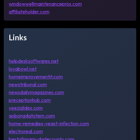
windowwellmaintenancepros.com
affiliateholder.com
Links
helpdesksoftwares.net
lovabowl.net
homeimprovementit.com
newstribunal.com
newsdailymagazines.com
preceptionhub.com
yeezislides.com
aobongdatotem.com
home-remedies-yeast-infection.com
electroreal.com
bestofmiami-dadecounty.com