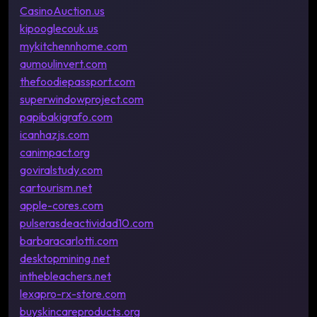
CasinoAuction.us
kipooglecouk.us
mykitchennhome.com
aumoulinvert.com
thefoodiepassport.com
superwindowproject.com
papibakigrafo.com
icanhazjs.com
canimpact.org
goviralstudy.com
cartourism.net
apple-cores.com
pulserasdeactividad10.com
barbaracarlotti.com
desktopmining.net
inthebleachers.net
lexapro-rx-store.com
buyskincareproducts.org