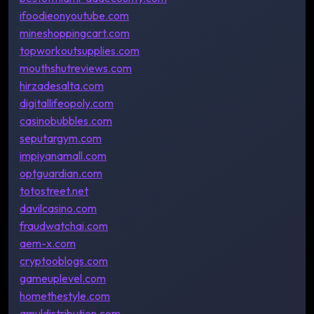
ifoodieonyoutube.com
mineshoppingcart.com
topworkoutsupplies.com
mouthshutreviews.com
hirzadesalta.com
digitallifeopoly.com
casinobubbles.com
seputargym.com
impiyanamall.com
optguardian.com
totostreet.net
davilcasino.com
fraudwatchai.com
aem-x.com
cryptooblogs.com
gameuplevel.com
homethestyle.com
amuldistribution.com