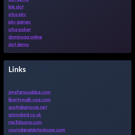
link slot
situs pkv
pkv games
situs poker
dominoqq online
slot demo
Links
jimsfamousbbq.com
libertywalk-usa.com
australiamovie.net
gizmobird.co.uk
mp3djsong.com
coursdanglaistoulouse.com