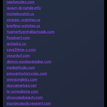
neptunuslex.com
auguri-di-natale.info
michelewatch.us
omega--watches.us
breitling-watches.us
tgarnettcentrallautoads.com
fixadvert.com
autopluz.co
save3time-c.com
vexonhcf.com
demos-pixelsparadise.com
mediatitude.com
prewarmotorcycles.com
simracinglinks.com
dosyamerkezi.net
le-surrealisme.com
showcasebeauty.com
insurancepolicyexpert.com