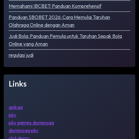
Memahami IBCBET: Panduan Komprehensif
Panduan SBOBET 2026: Cara Memulai Taruhan
Olahraga Online dengan Aman
Judi Bola: Panduan Pemula untuk Taruhan Sepak Bola
Online yang Aman
regulasi judi
Links
asikqq
pkv
pkv games dominoqq
dominoqq pkv
slot demo