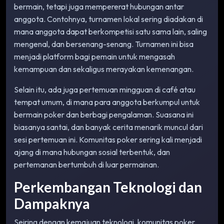
bermain, tetapi juga mempererat hubungan antar
anggota. Contohnya, turnamen lokal sering diadakan di
mana anggota dapat berkompetisi satu sama lain, saling
mengenal, dan bersenang-senang. Turnamen ini bisa
menjadi platform bagi pemain untuk mengasah
kemampuan dan sekaligus merayakan kemenangan.
Selain itu, ada juga pertemuan mingguan di café atau
tempat umum, di mana para anggota berkumpul untuk
bermain poker dan berbagi pengalaman. Suasana ini
biasanya santai, dan banyak cerita menarik muncul dari
sesi pertemuan ini. Komunitas poker sering kali menjadi
ajang di mana hubungan sosial terbentuk, dan
pertemanan bertumbuh di luar permainan.
Perkembangan Teknologi dan
Dampaknya
Seiring dengan kemajuan teknologi, komunitas poker