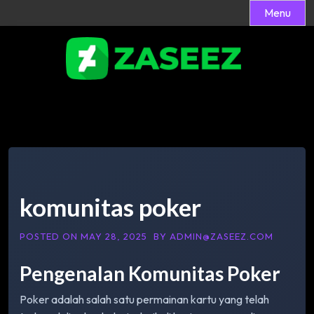
Menu
Skip
to
content
komunitas poker
POSTED ON
MAY 28, 2025
BY
ADMIN@ZASEEZ.COM
Pengenalan Komunitas Poker
Poker adalah salah satu permainan kartu yang telah