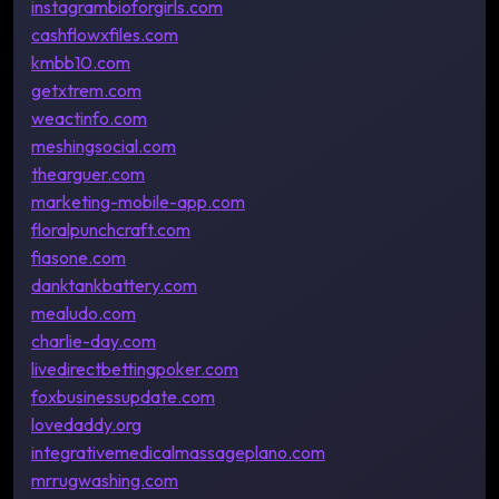
instagrambioforgirls.com
cashflowxfiles.com
kmbb10.com
getxtrem.com
weactinfo.com
meshingsocial.com
thearguer.com
marketing-mobile-app.com
floralpunchcraft.com
fiasone.com
danktankbattery.com
mealudo.com
charlie-day.com
livedirectbettingpoker.com
foxbusinessupdate.com
lovedaddy.org
integrativemedicalmassageplano.com
mrrugwashing.com