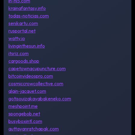
in-hi5.com
krainafantasy.info
todas-noticias.com
senikartu.com
rusportal.net
watty.io
livinginthesun.info
itsriz.com
cargoods.shop
capetownacupuncture.com
bitcoinvideospro.com
cosmiccrowcollective.com
alain-jacquet.com
gotisouizakayabakeneko.com
meshpoint.me
spongebob.net
busyboxintl.com
auttayanratchapak.com