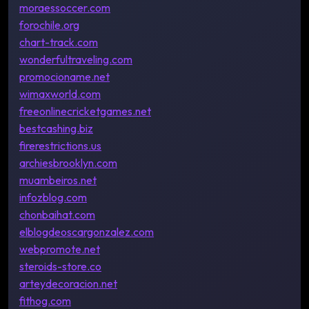
moraessoccer.com
forochile.org
chart-track.com
wonderfultraveling.com
promocioname.net
wimaxworld.com
freeonlinecricketgames.net
bestcashing.biz
firerestrictions.us
archiesbrooklyn.com
muambeiros.net
infozblog.com
chonbaihat.com
elblogdeoscargonzalez.com
webpromote.net
steroids-store.co
arteydecoracion.net
fithog.com