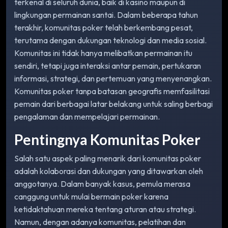
terkenal di seluruh dunia, baik di kasino maupun di
lingkungan permainan santai. Dalam beberapa tahun
terakhir, komunitas poker telah berkembang pesat,
terutama dengan dukungan teknologi dan media sosial.
Komunitas ini tidak hanya melibatkan permainan itu
sendiri, tetapi juga interaksi antar pemain, pertukaran
informasi, strategi, dan pertemuan yang menyenangkan.
Komunitas poker tanpa batasan geografis memfasilitasi
pemain dari berbagai latar belakang untuk saling berbagi
pengalaman dan mempelajari permainan.
Pentingnya Komunitas Poker
Salah satu aspek paling menarik dari komunitas poker
adalah kolaborasi dan dukungan yang ditawarkan oleh
anggotanya. Dalam banyak kasus, pemula merasa
canggung untuk mulai bermain poker karena
ketidaktahuan mereka tentang aturan atau strategi.
Namun, dengan adanya komunitas, pelatihan dan