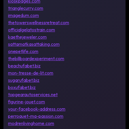
kioskpages.com
trianglecurry.com
imagedum.com
thetowerswellnessretreat.com
officialgelatostrain.com
kaethejeweler.com
sattamatkasattaking.com
onepetlife.com
thebillboardexperiment.com
beachufabet.biz
mon-tresse-de-lit.com
sugarufabet.biz
boxufabet.biz
topgearautoservices.net
figurine-jouet.com
your-facebook-address.com
perroquet-ma-passion.com
modrenlivinghome.com