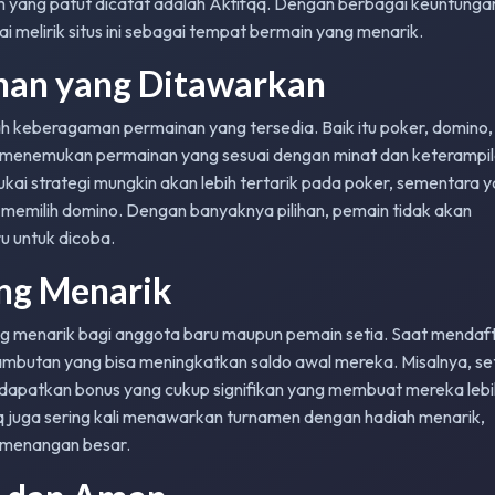
 yang patut dicatat adalah Aktifqq. Dengan berbagai keuntunga
 melirik situs ini sebagai tempat bermain yang menarik.
an yang Ditawarkan
lah keberagaman permainan yang tersedia. Baik itu poker, domino,
t menemukan permainan yang sesuai dengan minat dan keterampi
ai strategi mungkin akan lebih tertarik pada poker, sementara 
a memilih domino. Dengan banyaknya pilihan, pemain tidak akan
u untuk dicoba.
ng Menarik
ng menarik bagi anggota baru maupun pemain setia. Saat mendaft
ambutan yang bisa meningkatkan saldo awal mereka. Misalnya, se
dapatkan bonus yang cukup signifikan yang membuat mereka lebi
qq juga sering kali menawarkan turnamen dengan hadiah menarik,
emenangan besar.