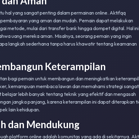
h dan Aman
u hal yang sangat penting dalam permainan online. Aktifqq
m pembayaran yang aman dan mudah. Pemain dapat melakukan
i metode, mulai dari transfer bank hingga dompet digital. Hal ini
wa uang mereka aman. Misalnya, seorang pemain yang ingin
pa langkah sederhana tanpa harus khawatir tentang keamanan
embangun Keterampilan
atan bagi pemain untuk membangun dan meningkatkan keterampi
oker, kemampuan membaca lawan dan memahami strategi sangat
 belajar lebih banyak tentang teknik yang efektif dan mengasah
ngan jangka panjang, karena keterampilan ini dapat diterapkan t
pek lain kehidupan.
ah dan Mendukung
uah platform online adalah komunitas yang ada di sekitarnya. Akt