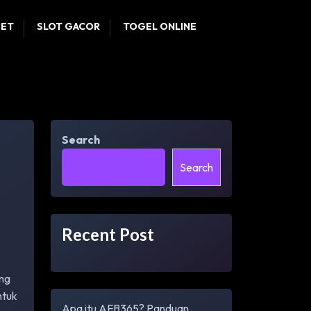
BET
SLOT GACOR
TOGEL ONLINE
Search
Search
Recent Post
ang
ntuk
Apa itu AFB365? Panduan