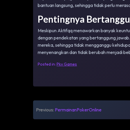
bantuan langsung, sehingga tidak perlu meras
Pentingnya Bertangg
Meskipun Aktifqq menawarkan banyak keuntun
dengan pendekatan yang bertanggung jawab.
mereka, sehingga tidak mengganggu kehidupan 
menyenangkan dan tidak berubah menjadi be
Posted in:
Pkv Games
Post
Previous:
PermainanPokerOnline
navigation