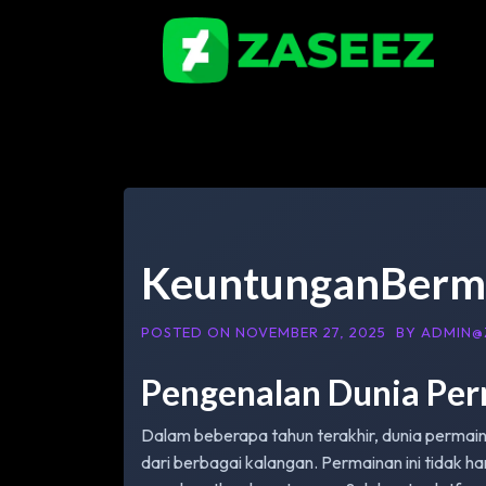
Skip
to
content
KeuntunganBerma
POSTED ON
NOVEMBER 27, 2025
BY
ADMIN@
Pengenalan Dunia Per
Dalam beberapa tahun terakhir, dunia permai
dari berbagai kalangan. Permainan ini tidak