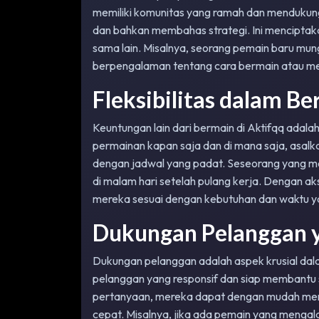
memiliki komunitas yang ramah dan mendukung
dan bahkan membahas strategi. Ini menciptakan
sama lain. Misalnya, seorang pemain baru mu
berpengalaman tentang cara bermain atau men
Fleksibilitas dalam B
Keuntungan lain dari bermain di Aktifqq adal
permainan kapan saja dan di mana saja, asalk
dengan jadwal yang padat. Seseorang yang me
di malam hari setelah pulang kerja. Dengan a
mereka sesuai dengan kebutuhan dan waktu ya
Dukungan Pelanggan y
Dukungan pelanggan adalah aspek krusial da
pelanggan yang responsif dan siap membantu 
pertanyaan, mereka dapat dengan mudah me
cepat. Misalnya, jika ada pemain yang menga