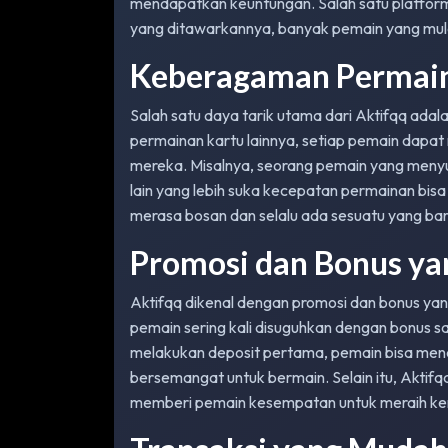
mendapatkan keuntungan. Salah satu platform
yang ditawarkannya, banyak pemain yang mulai
Keberagaman Permain
Salah satu daya tarik utama dari Aktifqq ada
permainan kartu lainnya, setiap pemain dapa
mereka. Misalnya, seorang pemain yang menyuk
lain yang lebih suka kecepatan permainan bis
merasa bosan dan selalu ada sesuatu yang bar
Promosi dan Bonus ya
Aktifqq dikenal dengan promosi dan bonus ya
pemain sering kali disuguhkan dengan bonus s
melakukan deposit pertama, pemain bisa men
bersemangat untuk bermain. Selain itu, Aktif
memberi pemain kesempatan untuk meraih k