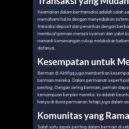
Transaksi yang Muda
Keamanan dalam bertransaksi adalah salah sat
memahami hal ini dengan menyediakan siste
transaksi deposit dan penarikan dengan berbaga
membuat pemain merasa nyaman dan yakin bah
menarik kemenangan cukup melakukan bebera
datanya.
Kesempatan untuk M
Bermain di Aktifqq juga memberikan kesemp
bermain mereka. Dalam permainan seperti p
penting. Dengan sering bermain, pemain dapat
kemampuan berpikir mereka. Ini adalah keuntu
hanya di dunia permainan tetapi juga dalam as
Komunitas yang Ram
Salah satu aspek penting dalam bermain di seb