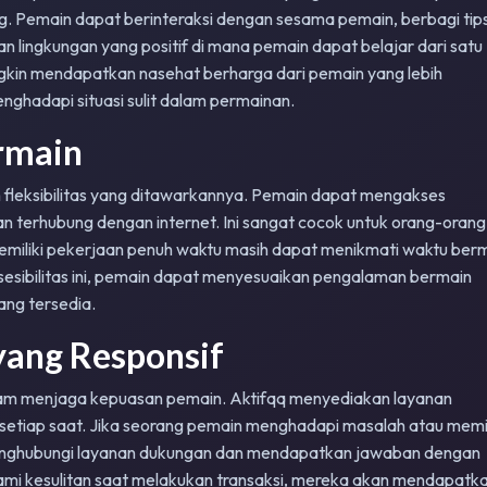
. Pemain dapat berinteraksi dengan sesama pemain, berbagi tips
 lingkungan yang positif di mana pemain dapat belajar dari satu
ngkin mendapatkan nasehat berharga dari pemain yang lebih
ghadapi situasi sulit dalam permainan.
ermain
ah fleksibilitas yang ditawarkannya. Pemain dapat mengakses
an terhubung dengan internet. Ini sangat cocok untuk orang-orang
miliki pekerjaan penuh waktu masih dapat menikmati waktu ber
ksesibilitas ini, pemain dapat menyesuaikan pengalaman bermain
ng tersedia.
ang Responsif
lam menjaga kepuasan pemain. Aktifqq menyediakan layanan
setiap saat. Jika seorang pemain menghadapi masalah atau memil
nghubungi layanan dukungan dan mendapatkan jawaban dengan
lami kesulitan saat melakukan transaksi, mereka akan mendapatk