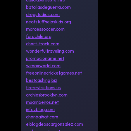
batallasdeguerra.com
dregstudios.com
neatstuffhelpskids.org
moraessoccer.com
forochile.org
chart-track.com
wonderfultraveling.com
promocioname.net
wimaxworld.com
freeonlinecricketgames.net
bestcashing.biz
firerestrictions.us
archiesbrooklyn.com
muambeiros.net
infozblog.com
chonbaihat.com
elblogdeoscargonzalez.com