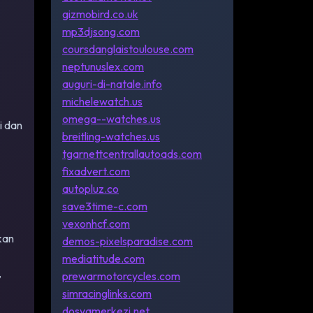
gizmobird.co.uk
mp3djsong.com
coursdanglaistoulouse.com
neptunuslex.com
auguri-di-natale.info
michelewatch.us
omega--watches.us
i dan
breitling-watches.us
tgarnettcentrallautoads.com
fixadvert.com
autopluz.co
save3time-c.com
vexonhcf.com
kan
demos-pixelsparadise.com
mediatitude.com
,
prewarmotorcycles.com
simracinglinks.com
dosyamerkezi.net