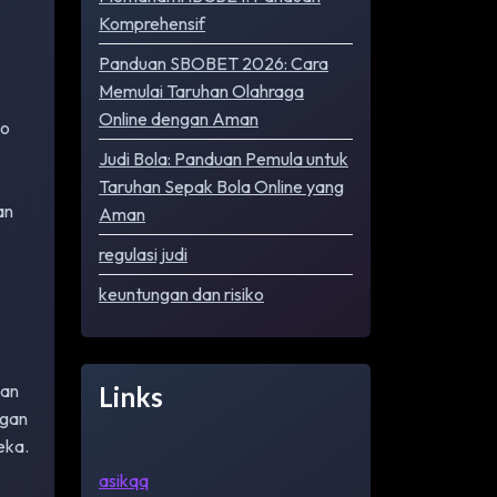
Komprehensif
Panduan SBOBET 2026: Cara
Memulai Taruhan Olahraga
Online dengan Aman
no
Judi Bola: Panduan Pemula untuk
Taruhan Sepak Bola Online yang
an
Aman
regulasi judi
keuntungan dan risiko
kan
Links
ngan
eka.
asikqq