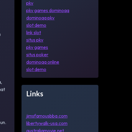
pkv
pkv games dominoqq
dominoqq pkv
slot demo
link slot
a
situs pkv
pkv games
situs poker
dominoqq online
slot demo
a,
aat
Links
jimsfamousbbq.com
un.
libertywalk-usa.com
australiamovie.net