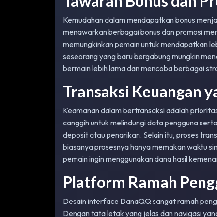
Tawaran Bonus dan P
Kemudahan dalam mendapatkan bonus menjadi d
menawarkan berbagai bonus dan promosi menari
memungkinkan pemain untuk mendapatkan lebih
seseorang yang baru bergabung mungkin mene
bermain lebih lama dan mencoba berbagai stra
Transaksi Keuangan y
Keamanan dalam bertransaksi adalah priorit
canggih untuk melindungi data pengguna serta
deposit atau penarikan. Selain itu, proses tr
biasanya prosesnya hanya memakan waktu singk
pemain ingin menggunakan dana hasil kemen
Platform Ramah Peng
Desain interface DanaQQ sangat ramah peng
Dengan tata letak yang jelas dan navigasi ya