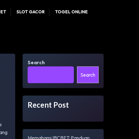
BET
SLOT GACOR
TOGEL ONLINE
Search
Search
Recent Post
i
rang
Memahami IBCBET: Panduan