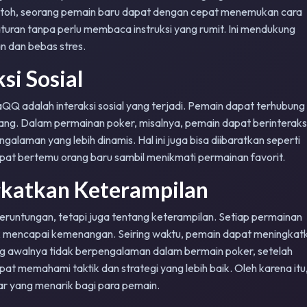
ntoh, seorang pemain baru dapat dengan cepat menemukan cara
ran tanpa perlu membaca instruksi yang rumit. Ini mendukung
 dan bebas stres.
si Sosial
QQ adalah interaksi sosial yang terjadi. Pemain dapat terhubung
ang. Dalam permainan poker, misalnya, pemain dapat berinteraks
laman yang lebih dinamis. Hal ini juga bisa diibaratkan seperti
apat bertemu orang baru sambil menikmati permainan favorit.
gkatkan Keterampilan
untungan, tetapi juga tentang keterampilan. Setiap permainan
tuk mencapai kemenangan. Seiring waktu, pemain dapat meningkat
g awalnya tidak berpengalaman dalam bermain poker, setelah
t memahami taktik dan strategi yang lebih baik. Oleh karena itu
 yang menarik bagi para pemain.