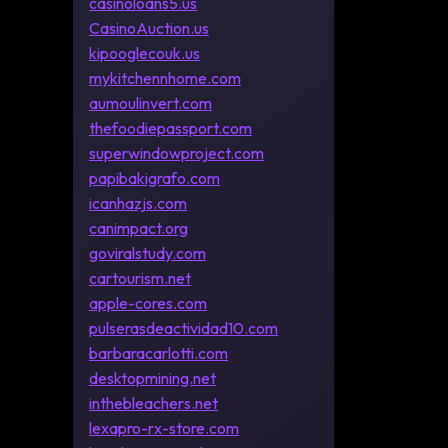
casinoloans5.us
CasinoAuction.us
kipooglecouk.us
mykitchennhome.com
aumoulinvert.com
thefoodiepassport.com
superwindowproject.com
papibakigrafo.com
icanhazjs.com
canimpact.org
goviralstudy.com
cartourism.net
apple-cores.com
pulserasdeactividad10.com
barbaracarlotti.com
desktopmining.net
inthebleachers.net
lexapro-rx-store.com