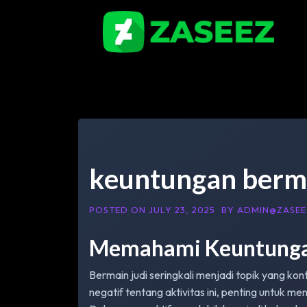
Skip
to
content
keuntungan berma
POSTED ON
JULY 23, 2025
BY
ADMIN@ZASEE
Memahami Keuntunga
Bermain judi seringkali menjadi topik yang k
negatif tentang aktivitas ini, penting untuk 