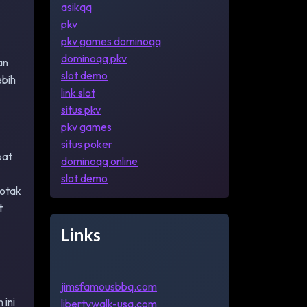
asikqq
pkv
pkv games dominoqq
dominoqq pkv
an
slot demo
ebih
link slot
situs pkv
pkv games
situs poker
pat
dominoqq online
slot demo
 otak
t
Links
jimsfamousbbq.com
 ini
libertywalk-usa.com