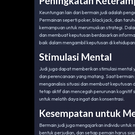
Peningkatan Keteramp
Keuntungan lain dari bermain judi adalah pe
Permainan seperti poker, blackjack, dan taru
kemampuan untuk merumuskan strategi. Dalam
dan membuat keputusan berdasarkan informasi
baik dalam mengambil keputusan di kehidupan 
Stimulasi Mental
Judi juga dapat memberikan stimulasi mental 
dan perencanaan yang matang. Saat bermain p
menganalisis situasi dan membuat keputusan 
tetap aktif dan mencegah penurunan kognitif s
untuk melatih daya ingat dan konsentrasi.
Kesempatan untuk Me
Bermain judi juga mengajarkan individu untuk 
bentuk perjudian, dan setiap pemain harus s