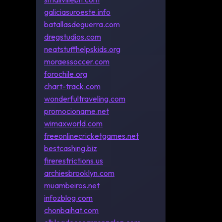
galiciasuroeste.info
batallasdeguerra.com
dregstudios.com
neatstuffhelpskids.org
moraessoccer.com
forochile.org
chart-track.com
wonderfultraveling.com
promocioname.net
wimaxworld.com
freeonlinecricketgames.net
bestcashing.biz
firerestrictions.us
archiesbrooklyn.com
muambeiros.net
infozblog.com
chonbaihat.com