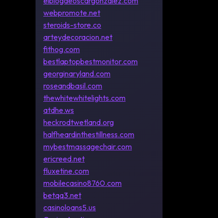
elblogdeoscargonzalez.com
webpromote.net
steroids-store.co
arteydecoracion.net
fithog.com
bestlaptopbestmonitor.com
georginaryland.com
roseandbasil.com
thewhitewhitelights.com
atdhe.ws
heckrodtwetland.org
halfheardinthestillness.com
mybestmassagechair.com
ericreed.net
fluxetine.com
mobilecasino8760.com
betqq3.net
casinoloans5.us