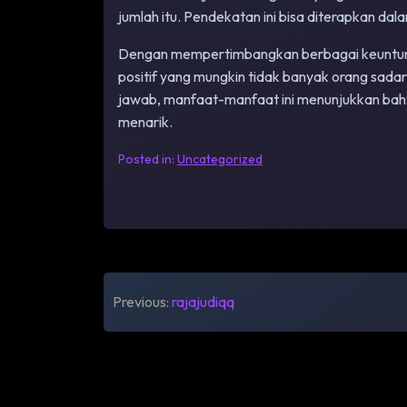
jumlah itu. Pendekatan ini bisa diterapkan dal
Dengan mempertimbangkan berbagai keuntungan y
positif yang mungkin tidak banyak orang sadar
jawab, manfaat-manfaat ini menunjukkan bahw
menarik.
Posted in:
Uncategorized
Post
Previous:
rajajudiqq
navigation