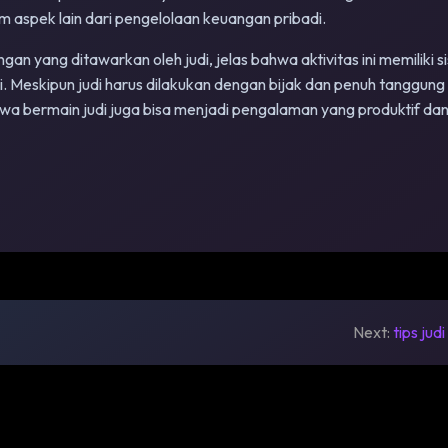
am aspek lain dari pengelolaan keuangan pribadi.
ang ditawarkan oleh judi, jelas bahwa aktivitas ini memiliki si
i. Meskipun judi harus dilakukan dengan bijak dan penuh tanggung
a bermain judi juga bisa menjadi pengalaman yang produktif da
Next:
tips jud