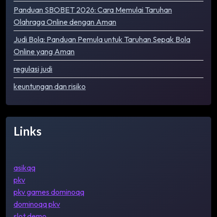
Panduan SBOBET 2026: Cara Memulai Taruhan
Olahraga Online dengan Aman
Judi Bola: Panduan Pemula untuk Taruhan Sepak Bola
Online yang Aman
regulasi judi
keuntungan dan risiko
Links
asikqq
pkv
pkv games dominoqq
dominoqq pkv
slot demo