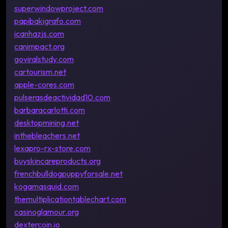
superwindowproject.com
papibakigrafo.com
icanhazjs.com
canimpact.org
goviralstudy.com
cartourism.net
apple-cores.com
pulserasdeactividad10.com
barbaracarlotti.com
desktopmining.net
inthebleachers.net
lexapro-rx-store.com
buyskincareproducts.org
frenchbulldogpuppyforsale.net
kogamasquid.com
themultiplicationtablechart.com
casinoglamour.org
dextercoin.io