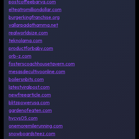
postcoffeebarva.com
elteatromilliondollar.com
burgerkingfranchise.org
vallarpadathamma.net
realworldsize.com
teknolama.com
productforbaby.com
orb-z.com
fosterscoachhousetavern.com
mesasdecultivoonline.com
boilersnbits.com
latestviralpost.com
newfreearticle.com
blitzpowerusa.com
gardenofeaten.com
hycys05.com
onemoremilerunning.com
snowboardsteez.com