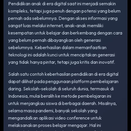
Pendidikan anak di era digital saat ini menjadi semakin
kompleks, tetapi juga penuh dengan potensi yang belum
pernah ada sebelumnya. Dengan akses informasi yang
sangat luas melalui internet, anak-anak memiliki
kesempatan untuk belajar dan berkembang dengan cara
yang belum pernah dibayangkan oleh generasi
sebelumnya. Keberhasilan dalam memanfaatkan
teknologi ini adalah kunci untuk menciptakan generasi
yang tidak hanya pintar, tetapi juga kritis dan inovatif.
Salah satu contoh keberhasilan pendidikan di era digital
dapat dilihat pada penggunaan platform pembelajaran
daring. Sekolah-sekolah di seluruh dunia, termasuk di
Indonesia, mulai beralih ke metode pembelajaran ini
untuk menjangkau siswa di berbagai daerah. Misalnya,
selama masa pandemi, banyak sekolah yang
mengandalkan aplikasi video conference untuk
melaksanakan proses belajar mengajar. Hal ini