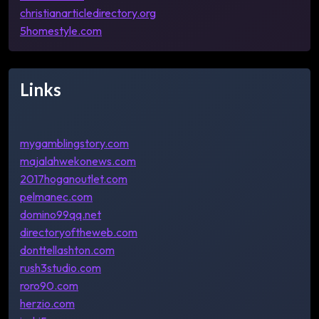
christianarticledirectory.org
5homestyle.com
Links
mygamblingstory.com
majalahwekonews.com
2017hoganoutlet.com
pelmanec.com
domino99qq.net
directoryoftheweb.com
donttellashton.com
rush3studio.com
roro90.com
herzio.com