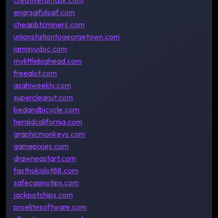
creativefuntask.com
engrsaifulsaif.com
cheapbtcminers.com
unionstationtogeorgetown.com
iamayudoc.com
mylittlebighead.com
freealot.com
asahiweekly.com
supercleanut.com
bedandbicycle.com
heraldcalifornia.com
graphicmonkeys.com
gamepixies.com
drawneastart.com
fasthokislot88.com
safecasinotips.com
jackpotchips.com
proelitesoftware.com