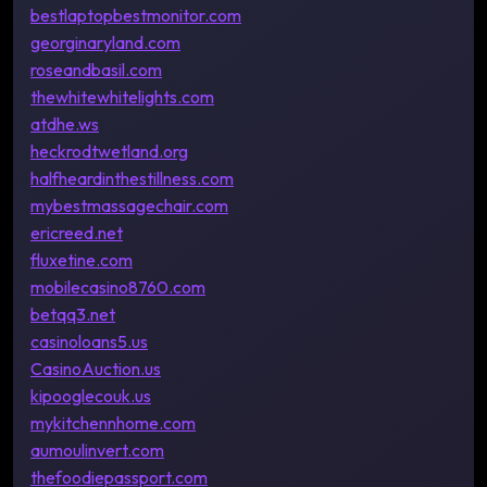
bestlaptopbestmonitor.com
georginaryland.com
roseandbasil.com
thewhitewhitelights.com
atdhe.ws
heckrodtwetland.org
halfheardinthestillness.com
mybestmassagechair.com
ericreed.net
fluxetine.com
mobilecasino8760.com
betqq3.net
casinoloans5.us
CasinoAuction.us
kipooglecouk.us
mykitchennhome.com
aumoulinvert.com
thefoodiepassport.com