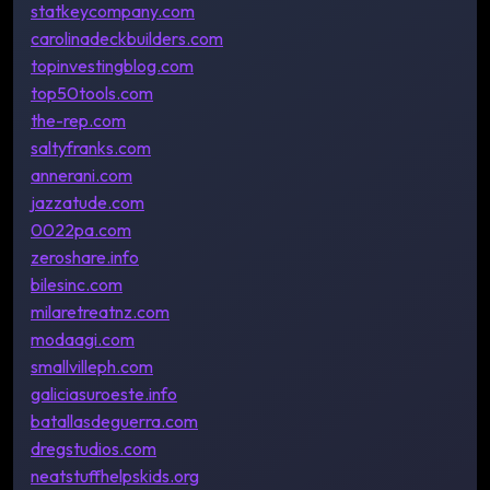
statkeycompany.com
carolinadeckbuilders.com
topinvestingblog.com
top50tools.com
the-rep.com
saltyfranks.com
annerani.com
jazzatude.com
0022pa.com
zeroshare.info
bilesinc.com
milaretreatnz.com
modaagi.com
smallvilleph.com
galiciasuroeste.info
batallasdeguerra.com
dregstudios.com
neatstuffhelpskids.org