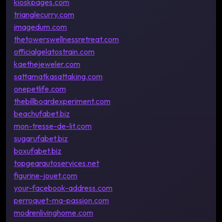
kioskpages.com
trianglecurry.com
imagedum.com
thetowerswellnessretreat.com
officialgelatostrain.com
kaethejeweler.com
sattamatkasattaking.com
onepetlife.com
thebillboardexperiment.com
beachufabet.biz
mon-tresse-de-lit.com
sugarufabet.biz
boxufabet.biz
topgearautoservices.net
figurine-jouet.com
your-facebook-address.com
perroquet-ma-passion.com
modrenlivinghome.com