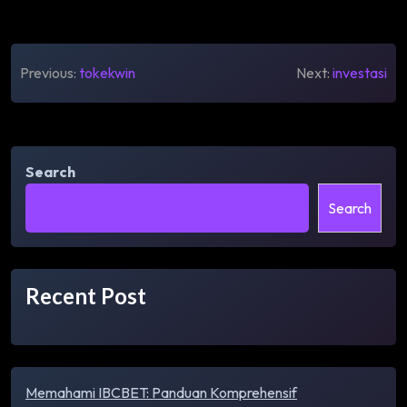
Post
Previous:
tokekwin
Next:
investasi
navigation
Search
Search
Recent Post
Memahami IBCBET: Panduan Komprehensif