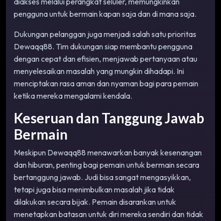
diakses melalui perangkat seluler, memungkinkan
pengguna untuk bermain kapan saja dan di mana saja.
Dukungan pelanggan juga menjadi salah satu prioritas
Dewaqq88. Tim dukungan siap membantu pengguna
dengan cepat dan efisien, menjawab pertanyaan atau
menyelesaikan masalah yang mungkin dihadapi. Ini
menciptakan rasa aman dan nyaman bagi para pemain
ketika mereka mengalami kendala.
Keseruan dan Tanggung Jawab
Bermain
Meskipun Dewaqq88 menawarkan banyak kesenangan
dan hiburan, penting bagi pemain untuk bermain secara
bertanggung jawab. Judi bisa sangat mengasyikkan,
tetapi juga bisa menimbulkan masalah jika tidak
dilakukan secara bijak. Pemain disarankan untuk
menetapkan batasan untuk diri mereka sendiri dan tidak