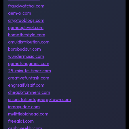
fraudwatchai.com
aem-x.com
cryptooblogs.com
gameuplevel.com
homethestyle.com
amuldistribution.com
borobuddur.com
wundermusic.com
gamefungames.com
25-minute-timer.com
creativefuntask.com
engrsaifulsaif.com
cheapbtcminers.com
unionstationtogeorgetown.com
iamayudoc.com
mylittlebighead.com
freealot.com
asahiweekly.com