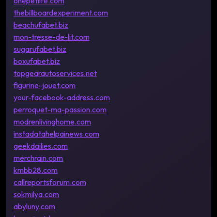
onepetlife.com
thebillboardexperiment.com
beachufabet.biz
mon-tresse-de-lit.com
sugarufabet.biz
boxufabet.biz
topgearautoservices.net
figurine-jouet.com
your-facebook-address.com
perroquet-ma-passion.com
modrenlivinghome.com
instadatahelpainews.com
geekdailies.com
merchrain.com
kmbb28.com
callreportsforum.com
sokmilya.com
abyluny.com