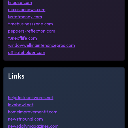
hnopse.com
occasionnews.com
lustofmoney.com
timebusinesszone.com
peppers-reflection.com
tuneoflife.com
windowwellmaintenancepros.com
affiliateholder.com
Links
helpdesksoftwares.net
lovabowl.net
homeimprovementit.com
newstribunal.com
newsdailymagazines.com