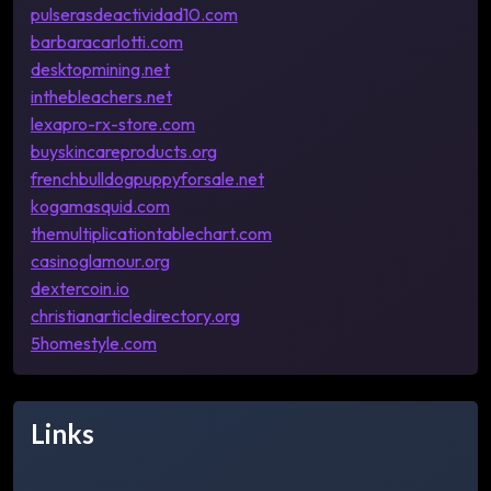
pulserasdeactividad10.com
barbaracarlotti.com
desktopmining.net
inthebleachers.net
lexapro-rx-store.com
buyskincareproducts.org
frenchbulldogpuppyforsale.net
kogamasquid.com
themultiplicationtablechart.com
casinoglamour.org
dextercoin.io
christianarticledirectory.org
5homestyle.com
Links