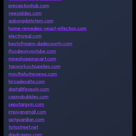
preceptionhub.com
yeezislides.com
aobongdatotem.com
home-remedies-yeast-infection.com
electroreal.com
bestofmiami-dadecounty.com
ifoodieonyoutube.com
mineshoppingcart.com
topworkoutsupplies.com
mouthshutreviews.com
hirzadesalta.com
digitallifeopoly.com
casinobubbles.com
seputargym.com
impiyanamall.com
optguardian.com
totostreet.net
davilcasino.com