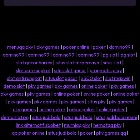
menuqq pkv
|
pkv games
|
poker online
|
poker
|
domino99
|
domino99
|
domino99
|
domino99
|
domino99
|
pg slot
|
pg slot
|
slot gacor hari ini
|
situs slot terpercaya
|
situs slot
|
slot anti rungkat
|
situs slot gacor
|
pragmatic play
|
slot anti rungkat
|
situs slot gacor
|
x500 slot
|
slot maxwin
|
demo slot
|
pkv games
|
pkv games
|
online poker
|
pkv games
|
pkv games
|
pkv games
|
online poker
|
online poker
|
online poker
|
pkv games
|
pkv games
|
pkv games
|
situs pkv
|
pkv games
|
pkv games
|
online poker
|
online poker
|
online poker
|
demo slot pg
|
situs judi bola
|
situs judi bola
|
situs judi bola resmi
|
link alternatif sbobet
|
murniqq pkv
|
hematqq pkv
|
qq poker online
|
situs judi bola
|
poker
|
pkv games qq
|