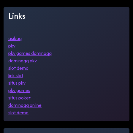
Links
asikqq
pkv
pkv games dominoqq
dominoqq pkv
slot demo
link slot
situs pkv
pkv games
situs poker
dominoqq online
slot demo