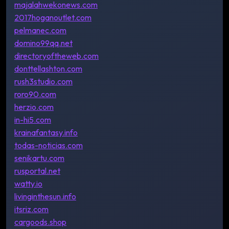
majalahwekonews.com
2017hoganoutlet.com
pelmanec.com
domino99qq.net
directoryoftheweb.com
donttellashton.com
rush3studio.com
roro90.com
herzio.com
in-hi5.com
krainafantasy.info
todas-noticias.com
senikartu.com
rusportal.net
watty.io
livinginthesun.info
itsriz.com
cargoods.shop