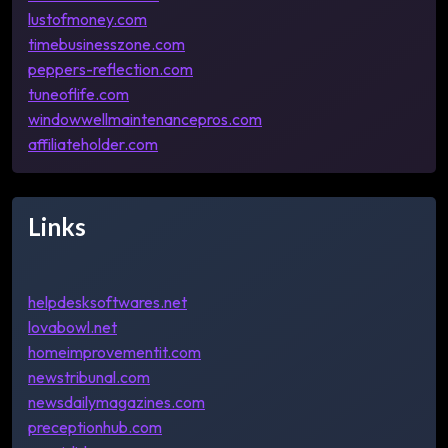
lustofmoney.com
timebusinesszone.com
peppers-reflection.com
tuneoflife.com
windowwellmaintenancepros.com
affiliateholder.com
Links
helpdesksoftwares.net
lovabowl.net
homeimprovementit.com
newstribunal.com
newsdailymagazines.com
preceptionhub.com