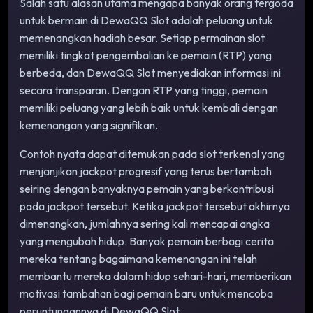
Salah satu alasan utama mengapa banyak orang tergoda
untuk bermain di DewaQQ Slot adalah peluang untuk
memenangkan hadiah besar. Setiap permainan slot
memiliki tingkat pengembalian ke pemain (RTP) yang
berbeda, dan DewaQQ Slot menyediakan informasi ini
secara transparan. Dengan RTP yang tinggi, pemain
memiliki peluang yang lebih baik untuk kembali dengan
kemenangan yang signifikan.
Contoh nyata dapat ditemukan pada slot terkenal yang
menjanjikan jackpot progresif yang terus bertambah
seiring dengan banyaknya pemain yang berkontribusi
pada jackpot tersebut. Ketika jackpot tersebut akhirnya
dimenangkan, jumlahnya sering kali mencapai angka
yang mengubah hidup. Banyak pemain berbagi cerita
mereka tentang bagaimana kemenangan ini telah
membantu mereka dalam hidup sehari-hari, memberikan
motivasi tambahan bagi pemain baru untuk mencoba
peruntungannya di DewaQQ Slot.