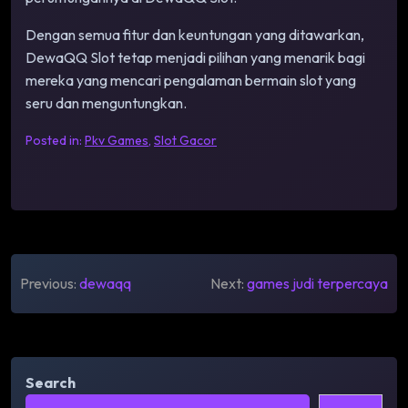
Dengan semua fitur dan keuntungan yang ditawarkan,
DewaQQ Slot tetap menjadi pilihan yang menarik bagi
mereka yang mencari pengalaman bermain slot yang
seru dan menguntungkan.
Posted in:
Pkv Games
,
Slot Gacor
Post
Previous:
dewaqq
Next:
games judi terpercaya
navigation
Search