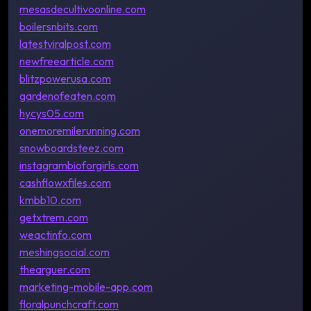
mesasdecultivoonline.com
boilersnbits.com
latestviralpost.com
newfreearticle.com
blitzpowerusa.com
gardenofeaten.com
hycys05.com
onemoremilerunning.com
snowboardsteez.com
instagrambioforgirls.com
cashflowxfiles.com
kmbb10.com
getxtrem.com
weactinfo.com
meshingsocial.com
thearguer.com
marketing-mobile-app.com
floralpunchcraft.com