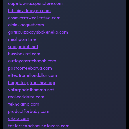
capetownacupuncture.com
bitcoinvideospro.com
cosmiccrowcollective.com
alain-jacquet.com
gotisouizakayabakeneko.com
meshpoint.me
spongebob.net
busyboxintl.com
auttayanratchapak.com
postcoffeebarva.com
elteatromilliondollar.com
burgerkingfranchise.org
vallarpadathamma.net
realworldsize.com
teknolama.com
productforbaby.com
orb-z.com
fosterscoachhousetavern.com