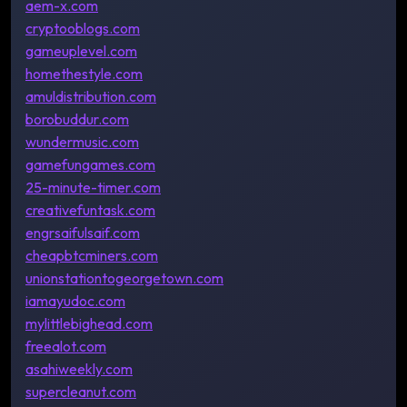
aem-x.com
cryptooblogs.com
gameuplevel.com
homethestyle.com
amuldistribution.com
borobuddur.com
wundermusic.com
gamefungames.com
25-minute-timer.com
creativefuntask.com
engrsaifulsaif.com
cheapbtcminers.com
unionstationtogeorgetown.com
iamayudoc.com
mylittlebighead.com
freealot.com
asahiweekly.com
supercleanut.com