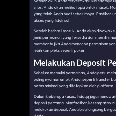
Setelah akun Anda terverifikasi, kini saatnya
situs, Anda akan melihat opsi untuk masuk. M
yang telah Anda buat sebelumnya. Pastikan u
akses yang tidak sah.
Setelah berhasil masuk, Anda akan dibawa ke 
jenis permainan yang tersedia dan memilih ma
membantu jika Anda mencoba permainan yang l
lebih kompleks seperti poker.
Melakukan Deposit P
Sebelum memulai permainan, Anda perlu mela
paling nyaman untuk Anda, seperti transfer b
batas minimal yang ditetapkan oleh platform.
Dalam beberapa kasus, Indoqq juga menawark
deposit pertama. Manfaatkan kesempatan in
melakukan deposit, Anda bisa langsung berga
Anda.