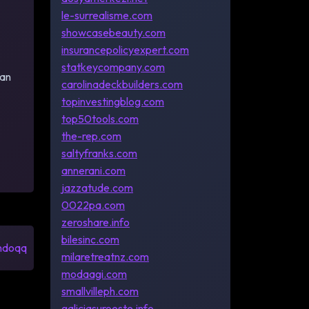
le-surrealisme.com
showcasebeauty.com
insurancepolicyexpert.com
statkeycompany.com
ian
carolinadeckbuilders.com
topinvestingblog.com
top50tools.com
the-rep.com
saltyfranks.com
annerani.com
jazzatude.com
0022pa.com
zeroshare.info
bilesinc.com
indoqq
milaretreatnz.com
modaagi.com
smallvilleph.com
galiciasuroeste.info