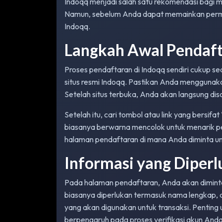
Indoqq menjadi salah satu rekomendasi bagi m
Namun, sebelum Anda dapat memainkan permai
Indoqq.
Langkah Awal Pendaf
Proses pendaftaran di Indoqq sendiri cukup s
situs resmi Indoqq. Pastikan Anda menggunaka
Setelah situs terbuka, Anda akan langsung d
Setelah itu, cari tombol atau link yang bersifa
biasanya berwarna mencolok untuk menarik p
halaman pendaftaran di mana Anda diminta unt
Informasi yang Diper
Pada halaman pendaftaran, Anda akan diminta 
biasanya diperlukan termasuk nama lengkap, a
yang akan digunakan untuk transaksi. Penting 
berpengaruh pada proses verifikasi akun Anda