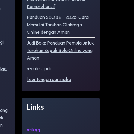
Komprehensif
i
Panduan SBOBET 2026: Cara
Memulai Taruhan Olahraga
Online dengan Aman
gi
Judi Bola: Panduan Pemula untuk
Taruhan Sepak Bola Online yang
Aman
regulasi judi
las,
e
keuntungan dan risiko
Links
yang
nk
an
asikqq