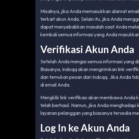
Misalnya, jika Anda memasukkan alamat email
terkait akun Anda. Selain itu, jika Anda meng
dapat menyebabkan masalah saat Anda melaku
kembali semua informasi yang Anda masukkan
Verifikasi Akun Anda
Setelah Anda mengisi semua informasi yang dip
Biasanya, Indoqq akan mengirimkan link verifi
dan temukan pesan dari Indoqq. Jika Anda ti
di email Anda.
Mengklik link verifikasi akan membawa Anda
telah berhasil. Namun, jika Anda menghadapi 
layanan pelanggan yang biasanya tersedia mel
Log In ke Akun Anda