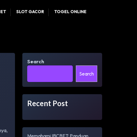
BET
SLOT GACOR
TOGEL ONLINE
Search
Search
Recent Post
nya,
Memahami IBCBET: Panduan