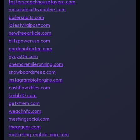
fosterscoachhousetavern.com
mesasdecultivoonline.com
boilersnbits.com
latestviralpost.com
newfreearticle.com
blitzpowerusa.com
gardenofeaten.com
hycys05.com
onemoremilerunning.com
snowboardsteez.com
instagrambioforgirls.com
cashflowxfiles.com
kmbb10.com
getxtrem.com
weactinfo.com
meshingsocial.com
thearguer.com
marketing-mobile-app.com