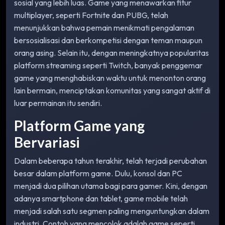
sosial yang lebih luas. Game yang menawarkan fitur
multiplayer, seperti Fortnite dan PUBG, telah
menunjukkan bahwa pemain menikmati pengalaman
bersosialisasi dan berkompetisi dengan teman maupun
orang asing. Selain itu, dengan meningkatnya popularitas
platform streaming seperti Twitch, banyak penggemar
game yang menghabiskan waktu untuk menonton orang
lain bermain, menciptakan komunitas yang sangat aktif di
luar permainan itu sendiri.
Platform Game yang
Bervariasi
Dalam beberapa tahun terakhir, telah terjadi perubahan
besar dalam platform game. Dulu, konsol dan PC
menjadi dua pilihan utama bagi para gamer. Kini, dengan
adanya smartphone dan tablet, game mobile telah
menjadi salah satu segmen paling menguntungkan dalam
industri. Contoh yang mencolok adalah game seperti