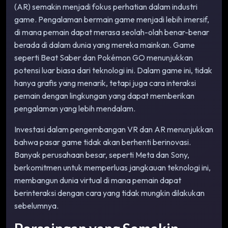
(AR) semakin menjadi fokus perhatian dalam industri
game. Pengalaman bermain game menjadi lebih imersif,
di mana pemain dapat merasa seolah-olah benar-benar
berada di dalam dunia yang mereka mainkan. Game
seperti Beat Saber dan Pokémon GO menunjukkan
potensi luar biasa dari teknologi ini. Dalam game ini, tidak
hanya grafis yang menarik, tetapi juga cara interaksi
pemain dengan lingkungan yang dapat memberikan
pengalaman yang lebih mendalam.
Investasi dalam pengembangan VR dan AR menunjukkan
bahwa pasar game tidak akan berhenti berinovasi.
Banyak perusahaan besar, seperti Meta dan Sony,
berkomitmen untuk memperluas jangkauan teknologi ini,
membangun dunia virtual di mana pemain dapat
berinteraksi dengan cara yang tidak mungkin dilakukan
sebelumnya.