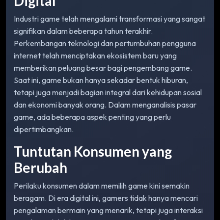
Digital
Industri game telah mengalami transformasi yang sangat
signifikan dalam beberapa tahun terakhir.
Perkembangan teknologi dan pertumbuhan pengguna
internet telah menciptakan ekosistem baru yang
memberikan peluang besar bagi pengembang game.
Saat ini, game bukan hanya sekadar bentuk hiburan,
tetapi juga menjadi bagian integral dari kehidupan sosial
dan ekonomi banyak orang. Dalam menganalisis pasar
game, ada beberapa aspek penting yang perlu
dipertimbangkan.
Tuntutan Konsumen yang
Berubah
Perilaku konsumen dalam memilih game kini semakin
beragam. Di era digital ini, gamers tidak hanya mencari
pengalaman bermain yang menarik, tetapi juga interaksi