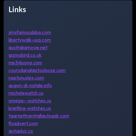
Links
jimsfamousbbq.com
libertywalk-usa.com
australiamovie.net
gizmobird.co.uk
mp3djsong.com
coursdanglaistoulouse.com
neptunuslex.com
auguri-di-natale.info
michelewatch.us
omega--watches.us
breitling-watches.us
tgarnettcentrallautoads.com
fixadvert.com
autopluz.co