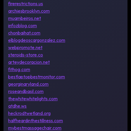
firerestrictions.us
archiesbrooklyn.com
muambeiros.net
infozblog.com
chonbaihat.com
elblogdeoscargonzalez.com
webpromote.net
steroids-store.co
arteydecoracion.net
fithog.com
bestlaptopbestmonitor.com
georginaryland.com
roseandbasil.com
thewhitewhitelights.com
atdhe.ws
heckrodtwetland.org
halfheardinthestillness.com
mybestmassagechair.com