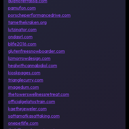
duatloterrassa.com
pamufon.com
porscheperformancedrive.com
tamethekraken.org
lutzinator.com
ondasrl.com
blife2016.com
glutenfreesnowboarder.com
lizmorrowdesign.com
healwithcannabidiol.com
kioskpages.com
trianglecurry.com
imagedum.com
thetowerswellnessretreat.com
officialgelatostrain.com
kaethejeweler.com
sattamatkasattaking.com
onepetlife.com